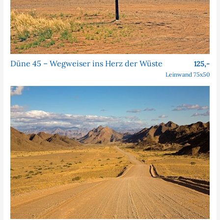
Düne 45 – Wegweiser ins Herz der Wüste
125,-
Leinwand 75x50