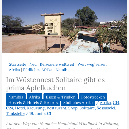
Startseite
|
Neu
|
Reiseziele weltweit
|
Weit weg reisen
|
Afrika
|
Südliches Afrika
|
Namibia
Im Wüstennest Solitaire gibt es
prima Apfelkuchen
Namibia
Afrika
Essen & Trinken
Fotostrecken
Hostels & Hotels & Resorts
Südliches Afrika
/
Afrika
,
C14
,
C24
,
Hotel
,
Kreuzung
,
Restaurant
,
Shop
,
Solitaire
,
Sossusvlei
,
Tankstelle
/
19. Juni 2021
Auf dem Weg von Namibias Hauptstadt Windhoek in Richtung