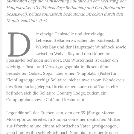
Südwesten liegt die Minisiedlung Solitaire an der Kreuzung der
Hauptstraßen C14 (Walvis Bay–Bethanien) und C24 (Rehoboth–
Sossusvlei), beides touristisch bedeutende Strecken durch den
Namib-Naukluft-Park.
D
ie einzige Tankstelle und der einzige
Lebensmittelladen zwischen der Küstenstadt
Walvis Bay und der Hauptstadt Windhoek sowie
zwischen Walvis Bay und den Dünen im
Sossusvlei befinden sich dort. Das Wüstennest ist daher ein
wichtiger Rast- und Versorgungspunkt in diesem dünn
besiedelten Gebiet. Sogar über einen “Flugplatz” (Piste) für
Kleinflugzeuge verfügt Solitaire, nicht unweit vom Wendekreis
des Steinbocks gelegen. Direkt neben Laden und Tankstelle
befinden sich die Solitaire Country Lodge, zudem ein
Campingplatz sowie Café und Restaurant.
Legendär soll der Kuchen sein, den der 55-jährige Moose
McGregor zubereitet. In Sambia von einer deutschen Mutter
aus Pforzheim und einem schottischen Vater großgezogen,
verschlug es ihn schließlich nach Namibia. In seiner Moose