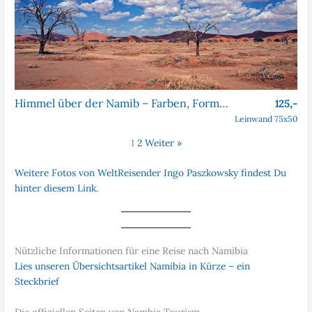
Himmel über der Namib – Farben, Formen, Faszination
125,-
Leinwand 75x50
1
2
Weiter »
Weitere Fotos von WeltReisender Ingo Paszkowsky findest Du
hinter diesem Link.
Nützliche Informationen für eine Reise nach Namibia
Lies unseren Übersichtsartikel Namibia in Kürze – ein
Steckbrief