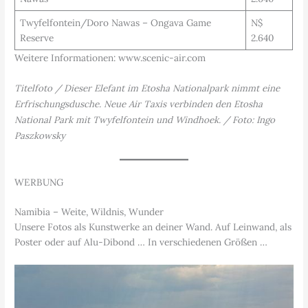
Twyfelfontein/Doro Nawas – Ongava Game
N$
Reserve
2.640
Weitere Informationen: www.scenic-air.com
Titelfoto / Dieser Elefant im Etosha Nationalpark nimmt eine
Erfrischungsdusche. Neue Air Taxis verbinden den Etosha
National Park mit Twyfelfontein und Windhoek. / Foto: Ingo
Paszkowsky
WERBUNG
Namibia – Weite, Wildnis, Wunder
Unsere Fotos als Kunstwerke an deiner Wand. Auf Leinwand, als
Poster oder auf Alu-Dibond … In verschiedenen Größen …