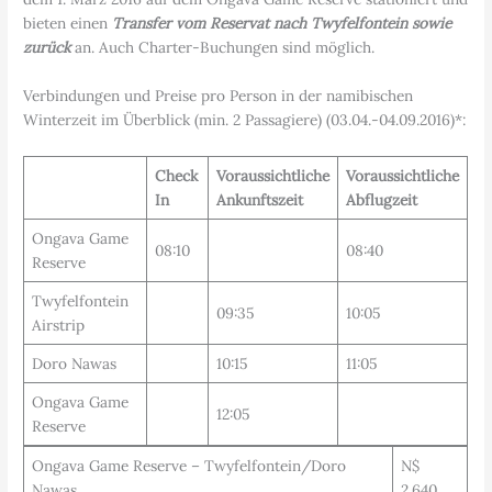
bieten einen
Transfer vom Reservat nach Twyfelfontein sowie
zurück
an. Auch Charter-Buchungen sind möglich.
Verbindungen und Preise pro Person in der namibischen
Winterzeit im Überblick (min. 2 Passagiere) (03.04.-04.09.2016)*:
Check
Voraussichtliche
Voraussichtliche
In
Ankunftszeit
Abflugzeit
Ongava Game
08:10
08:40
Reserve
Twyfelfontein
09:35
10:05
Airstrip
Doro Nawas
10:15
11:05
Ongava Game
12:05
Reserve
Ongava Game Reserve – Twyfelfontein/Doro
N$
Nawas
2.640