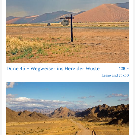
Düne 45 – Wegweiser ins Herz der Wüste
125,-
Leinwand 75x50