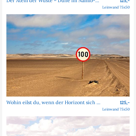
Der Atem der Wüste – Düne im Namib-Naukluft-Park
125,-
Leinwand 75x50
Wohin eilst du, wenn der Horizont sich nie nähert?
125,-
Leinwand 75x50