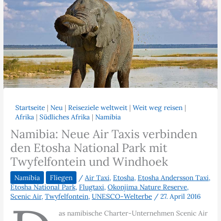
Startseite
|
Neu
|
Reiseziele weltweit
|
Weit weg reisen
|
Afrika
|
Südliches Afrika
|
Namibia
Namibia: Neue Air Taxis verbinden
den Etosha National Park mit
Twyfelfontein und Windhoek
Namibia
Fliegen
/
Air Taxi
,
Etosha
,
Etosha Andersson Taxi
,
Etosha National Park
,
Flugtaxi
,
Okonjima Nature Reserve
,
Scenic Air
,
Twyfelfontein
,
UNESCO-Welterbe
/
27. April 2016
as namibische Charter-Unternehmen Scenic Air