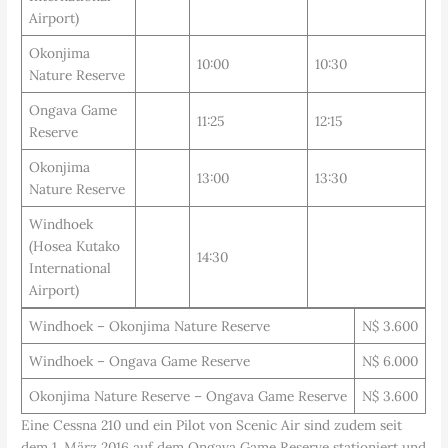
Airport)
Okonjima
10:00
10:30
Nature Reserve
Ongava Game
11:25
12:15
Reserve
Okonjima
13:00
13:30
Nature Reserve
Windhoek
(Hosea Kutako
14:30
International
Airport)
Windhoek – Okonjima Nature Reserve
N$ 3.600
Windhoek – Ongava Game Reserve
N$ 6.000
Okonjima Nature Reserve – Ongava Game Reserve
N$ 3.600
Eine Cessna 210 und ein Pilot von Scenic Air sind zudem seit
dem 1. März 2016 auf dem Ongava Game Reserve stationiert und