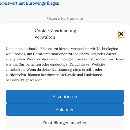
Preiswert mit Eurowings fliegen
Unsere Partnerseite
Content Creator
Cookie-Zustimmung
verwalten
Um dir ein optimales Erlebnis zu bieten, verwenden wir Technologien
wie Cookies, um Geräteinformationen zu speichern und/oder darauf
zuzugreifen. Wenn du diesen Technologien zustimmst, können wir Daten
wie das Surfverhalten oder eindeutige IDs auf dieser Website
verarbeiten. Wenn du deine Zustimmung nicht erteilst oder
zurückziehst, können bestimmte Merkmale und Funktionen
beeinträchtigt werden.
Cookie-Richtlinie (EU)
Datenschutzerklärung
Akzeptieren
Impressum & Kontakt
Über uns
Ablehnen
Werben Sie in WeltReisender Magazin
Einstellungen ansehen
Copyright 2011 - 2025 Ingo Paszkowsky