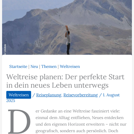
Startseite
|
Neu
|
Themen
|
Weltreisen
Weltreise planen: Der perfekte Start
in dein neues Leben unterwegs
Weltreisen
/
Reiseplanung
,
Reisevorbereitung
/
1. August
2025
D
er Gedanke an eine Weltreise fasziniert viele:
einmal dem Alltag entfliehen, Neues entdecken
und den eigenen Horizont erweitern – nicht nur
geografisch, sondern auch persönlich. Doch