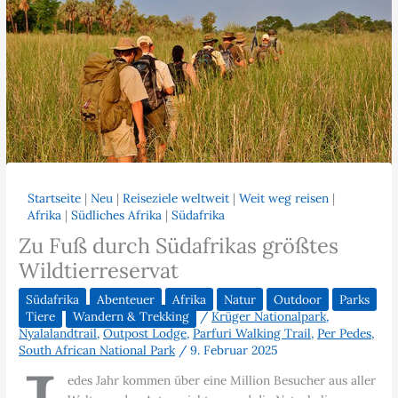
Startseite
|
Neu
|
Reiseziele weltweit
|
Weit weg reisen
|
Afrika
|
Südliches Afrika
|
Südafrika
Zu Fuß durch Südafrikas größtes
Wildtierreservat
Südafrika
Abenteuer
Afrika
Natur
Outdoor
Parks
Tiere
Wandern & Trekking
/
Krüger Nationalpark
,
Nyalalandtrail
,
Outpost Lodge
,
Parfuri Walking Trail
,
Per Pedes
,
South African National Park
/
9. Februar 2025
edes Jahr kommen über eine Million Besucher aus aller