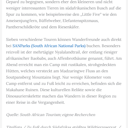
Gepard zu begegnen, sondern eher den kleineren und nicht
weniger interessanten Tieren im südafrikanischen Busch auf die
Spur zu kommen, wie beispielsweise den „Little Five“ wie den
Ameisenjungfern, Büffelweber, Elefantenspitzmaus,
Pantherschildkröte und dem Riesenkäfer.
Sieben verschiedene Touren können Wanderfreunde auch direkt
bei
SANParks (South African National Parks)
buchen. Besonders
reizvoll ist der mehrtägige Nyalalandtrail, der entlang riesiger
afrikanischer Baobabs, auch Affenbrotbäume genannt, führt. Am
Abend erreicht man ein Camp mit rustikalen, strohgedeckten
Hütten, welches versteckt am Madzaringwe Fluss an den
Soutpansberg Mountains liegt. Nur wenige Kilometer vom
Camp entfernt und zu Fuß leicht zu erreichen, befinden sich die
Makahane Ruinen. Diese kulturellen Relikte sowie die
Dinosaurierskelette machen das Wandern in dieser Region zu
einer Reise in die Vergangenheit.
Quelle: South African Tourism
; eigene Recherchen
Titelfoto / Zu Fuß durch Südafrikas größtes Wildtierreservat. /