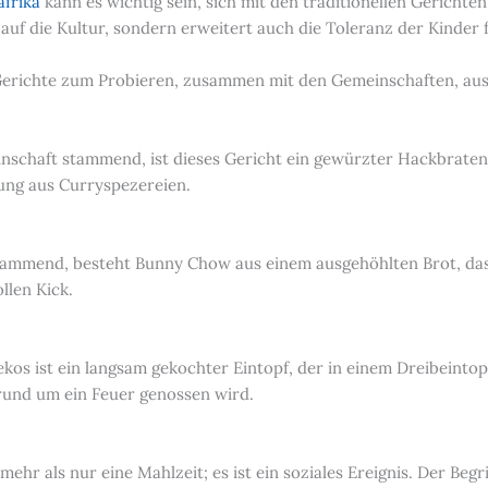
afrika
kann es wichtig sein, sich mit den traditionellen Gericht
k auf die Kultur, sondern erweitert auch die Toleranz der Kinder
e Gerichte zum Probieren, zusammen mit den Gemeinschaften, au
schaft stammend, ist dieses Gericht ein gewürzter Hackbraten 
ung aus Curryspezereien.
mmend, besteht Bunny Chow aus einem ausgehöhlten Brot, das mit
llen Kick.
iekos ist ein langsam gekochter Eintopf, der in einem Dreibeintopf
 rund um ein Feuer genossen wird.
 mehr als nur eine Mahlzeit; es ist ein soziales Ereignis. Der Be