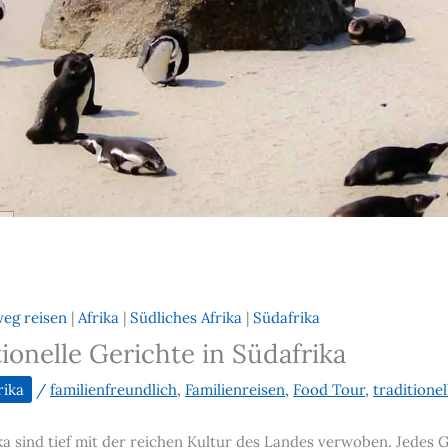
weg reisen
|
Afrika
|
Südliches Afrika
|
Südafrika
ionelle Gerichte in Südafrika
rika
/
familienfreundlich
,
Familienreisen
,
Food Tour
,
traditione
ika sind tief mit der reichen Kultur des Landes verwoben. Jedes 