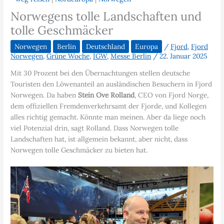
Norwegens tolle Landschaften und
tolle Geschmäcker
Norwegen
Berlin
Deutschland
Europa
/
Fjord
,
Fjord
Norwegen
,
Grüne Woche
,
IGW
,
Messe Berlin
/
22. Januar 2025
Mit 30 Prozent bei den Übernachtungen stellen deutsche
Touristen den Löwenanteil an ausländischen Besuchern in Fjord
Norwegen. Da haben
Stein Ove Rolland
, CEO von Fjord Norge,
dem offiziellen Fremdenverkehrsamt der Fjorde, und Kollegen
alles richtig gemacht. Könnte man meinen. Aber da liege noch
viel Potenzial drin, sagt Rolland. Dass Norwegen tolle
Landschaften hat, ist allgemein bekannt, aber nicht, dass
Norwegen tolle Geschmäcker zu bieten hat.