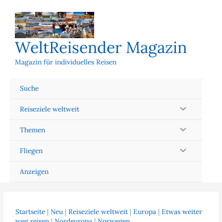
Zum
Inhalt
springen
WeltReisender Magazin
Magazin für individuelles Reisen
Suche
Reiseziele weltweit
Themen
Fliegen
Anzeigen
Startseite
|
Neu
|
Reiseziele weltweit
|
Europa
|
Etwas weiter
weg reisen
|
Nordeuropa
|
Norwegen