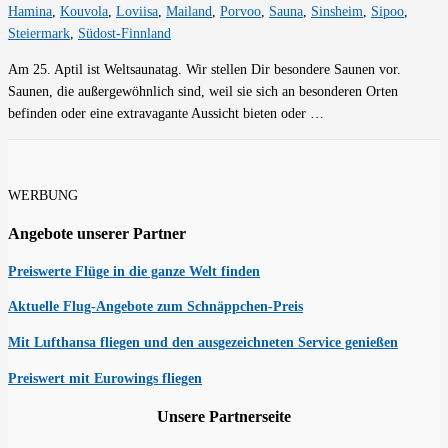
Hamina
,
Kouvola
,
Loviisa
,
Mailand
,
Porvoo
,
Sauna
,
Sinsheim
,
Sipoo
,
Steiermark
,
Südost-Finnland
Am 25. Aptil ist Weltsaunatag. Wir stellen Dir besondere Saunen vor.
Saunen, die außergewöhnlich sind, weil sie sich an besonderen Orten
befinden oder eine extravagante Aussicht bieten oder …
WERBUNG
Angebote unserer Partner
Preiswerte Flüge in die ganze Welt finden
Aktuelle Flug-Angebote zum Schnäppchen-Preis
Mit Lufthansa fliegen und den ausgezeichneten Service genießen
Preiswert mit Eurowings fliegen
Unsere Partnerseite