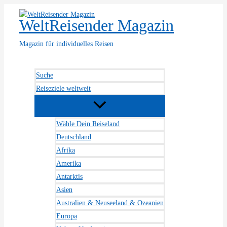
Zum
Inhalt
WeltReisender Magazin
springen
Magazin für individuelles Reisen
Suche
Reiseziele weltweit
Wähle Dein Reiseland
Deutschland
Afrika
Amerika
Antarktis
Asien
Australien & Neuseeland & Ozeanien
Europa