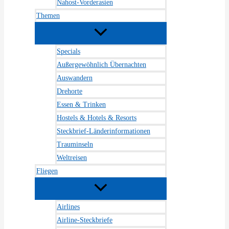
Nahost-Vorderasien
Themen
Specials
Außergewöhnlich Übernachten
Auswandern
Drehorte
Essen & Trinken
Hostels & Hotels & Resorts
Steckbrief-Länderinformationen
Trauminseln
Weltreisen
Fliegen
Airlines
Airline-Steckbriefe