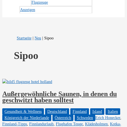
Flugzeuge
Anzeigen
Startseite
|
Neu
|
Sipoo
Sipoo
Außergewöhnliche Saunen, in denen du
geschwitzt haben solltest
Gesundheit & Wellness
Deutschland
Finnland
Island
Italien
Königreich der Niederlande
Österreich
Schweden
Erich Honecker
,
Finnland-Tipps
,
Finnlandurlaub
,
Flughafen Teuge
,
Klädesholmen
,
Kotka-