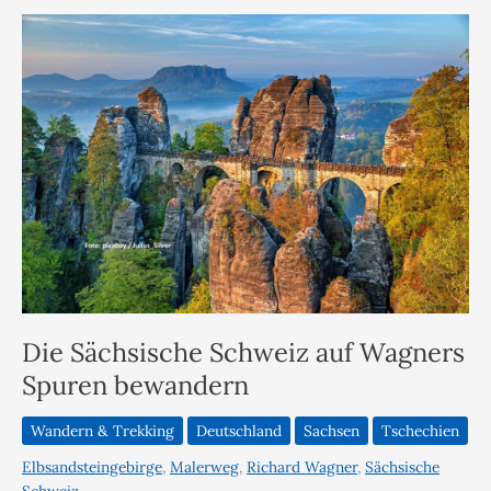
Die Sächsische Schweiz auf Wagners
Spuren bewandern
Wandern & Trekking
Deutschland
Sachsen
Tschechien
Elbsandsteingebirge
,
Malerweg
,
Richard Wagner
,
Sächsische