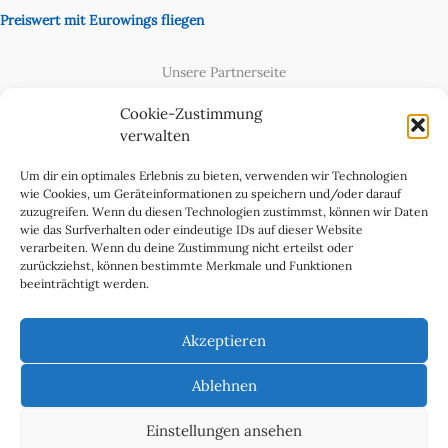
Preiswert mit Eurowings fliegen
Unsere Partnerseite
Content Creator
Cookie-Zustimmung
verwalten
Um dir ein optimales Erlebnis zu bieten, verwenden wir Technologien
wie Cookies, um Geräteinformationen zu speichern und/oder darauf
zuzugreifen. Wenn du diesen Technologien zustimmst, können wir Daten
wie das Surfverhalten oder eindeutige IDs auf dieser Website
verarbeiten. Wenn du deine Zustimmung nicht erteilst oder
zurückziehst, können bestimmte Merkmale und Funktionen
beeinträchtigt werden.
Cookie-Richtlinie (EU)
Datenschutzerklärung
Akzeptieren
Impressum & Kontakt
Über uns
Ablehnen
Werben Sie in WeltReisender Magazin
Einstellungen ansehen
Copyright 2011 - 2025 Ingo Paszkowsky