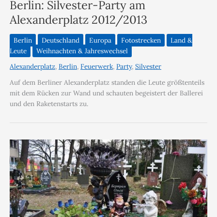
Berlin: Silvester-Party am
Alexanderplatz 2012/2013
Berlin
Deutschland
Europa
Fotostrecken
Land &
Leute
Weihnachten & Jahreswechsel
Alexanderplatz
,
Berlin
,
Feuerwerk
,
Party
,
Silvester
Auf dem Berliner Alexanderplatz standen die Leute größtenteils
mit dem Rücken zur Wand und schauten begeistert der Ballerei
und den Raketenstarts zu.