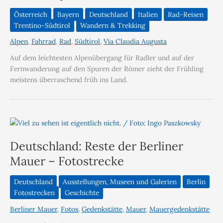
Österreich
Bayern
Deutschland
Italien
Rad-Reisen
Trentino-Südtirol
Wandern & Trekking
Alpen
,
Fahrrad
,
Rad
,
Südtirol
,
Via Claudia Augusta
Auf dem leichtesten Alpenübergang für Radler und auf der
Fernwanderung auf den Spuren der Römer zieht der Frühling
meistens überraschend früh ins Land.
Deutschland: Reste der Berliner
Mauer – Fotostrecke
Deutschland
Ausstellungen, Museen und Galerien
Berlin
Fotostrecken
Geschichte
Berliner Mauer
,
Fotos
,
Gedenkstätte
,
Mauer
,
Mauergedenkstätte