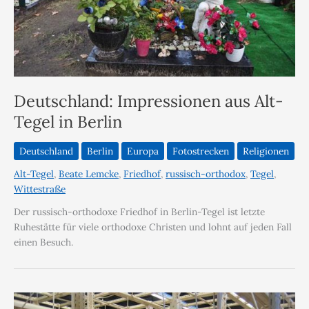
Deutschland: Impressionen aus Alt-
Tegel in Berlin
Deutschland
Berlin
Europa
Fotostrecken
Religionen
Alt-Tegel
,
Beate Lemcke
,
Friedhof
,
russisch-orthodox
,
Tegel
,
Wittestraße
Der russisch-orthodoxe Friedhof in Berlin-Tegel ist letzte
Ruhestätte für viele orthodoxe Christen und lohnt auf jeden Fall
einen Besuch.