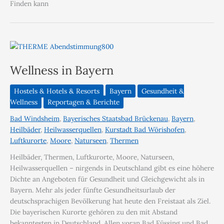
Finden kann
Wellness in Bayern
Hostels & Hotels & Resorts
Bayern
Gesundheit &
Wellness
Reportagen & Berichte
Bad Windsheim
,
Bayerisches Staatsbad Brückenau
,
Bayern
,
Heilbäder
,
Heilwasserquellen
,
Kurstadt Bad Wörishofen
,
Luftkurorte
,
Moore
,
Naturseen
,
Thermen
Heilbäder, Thermen, Luftkurorte, Moore, Naturseen,
Heilwasserquellen – nirgends in Deutschland gibt es eine höhere
Dichte an Angeboten für Gesundheit und Gleichgewicht als in
Bayern. Mehr als jeder fünfte Gesundheitsurlaub der
deutschsprachigen Bevölkerung hat heute den Freistaat als Ziel.
Die bayerischen Kurorte gehören zu den mit Abstand
bekanntesten in Deutschland. Allen voran Bad Füssing und Bad