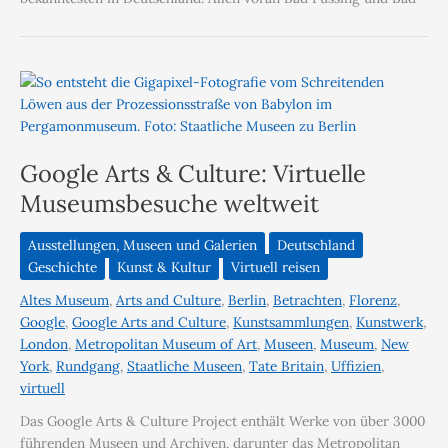
Google Arts & Culture: Virtuelle
Museumsbesuche weltweit
Ausstellungen, Museen und Galerien
Deutschland
Geschichte
Kunst & Kultur
Virtuell reisen
Altes Museum
,
Arts and Culture
,
Berlin
,
Betrachten
,
Florenz
,
Google
,
Google Arts and Culture
,
Kunstsammlungen
,
Kunstwerk
,
London
,
Metropolitan Museum of Art
,
Museen
,
Museum
,
New
York
,
Rundgang
,
Staatliche Museen
,
Tate Britain
,
Uffizien
,
virtuell
Das Google Arts & Culture Project enthält Werke von über 3000
führenden Museen und Archiven, darunter das Metropolitan