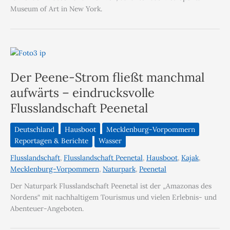
Museum of Art in New York.
Der Peene-Strom fließt manchmal
aufwärts – eindrucksvolle
Flusslandschaft Peenetal
Deutschland
Hausboot
Mecklenburg-Vorpommern
Reportagen & Berichte
Wasser
Flusslandschaft
,
Flusslandschaft Peenetal
,
Hausboot
,
Kajak
,
Mecklenburg-Vorpommern
,
Naturpark
,
Peenetal
Der Naturpark Flusslandschaft Peenetal ist der „Amazonas des
Nordens“ mit nachhaltigem Tourismus und vielen Erlebnis- und
Abenteuer-Angeboten.