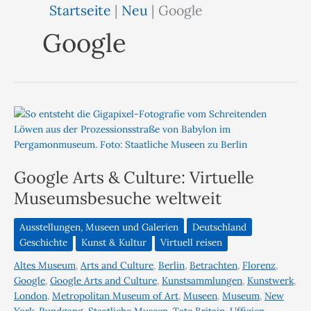
Startseite
|
Neu
|
Google
Google
Google Arts & Culture: Virtuelle
Museumsbesuche weltweit
Ausstellungen, Museen und Galerien
Deutschland
Geschichte
Kunst & Kultur
Virtuell reisen
Altes Museum
,
Arts and Culture
,
Berlin
,
Betrachten
,
Florenz
,
Google
,
Google Arts and Culture
,
Kunstsammlungen
,
Kunstwerk
,
London
,
Metropolitan Museum of Art
,
Museen
,
Museum
,
New