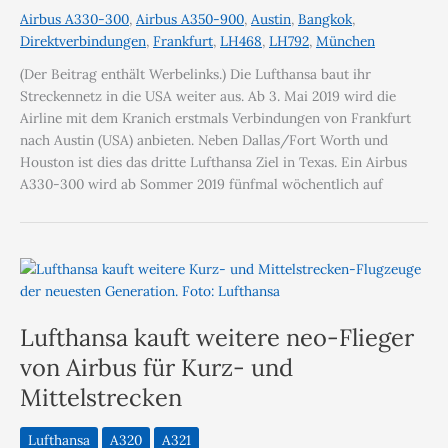
Airbus A330-300
,
Airbus A350-900
,
Austin
,
Bangkok
,
Direktverbindungen
,
Frankfurt
,
LH468
,
LH792
,
München
(Der Beitrag enthält Werbelinks.) Die Lufthansa baut ihr
Streckennetz in die USA weiter aus. Ab 3. Mai 2019 wird die
Airline mit dem Kranich erstmals Verbindungen von Frankfurt
nach Austin (USA) anbieten. Neben Dallas/Fort Worth und
Houston ist dies das dritte Lufthansa Ziel in Texas. Ein Airbus
A330-300 wird ab Sommer 2019 fünfmal wöchentlich auf
Lufthansa kauft weitere neo-Flieger
von Airbus für Kurz- und
Mittelstrecken
Lufthansa
A320
A321