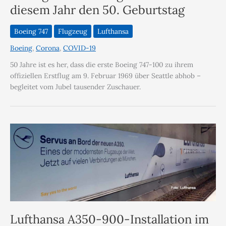
diesem Jahr den 50. Geburtstag
Boeing 747
Flugzeug
Lufthansa
Boeing
,
Corona
,
COVID-19
50 Jahre ist es her, dass die erste Boeing 747-100 zu ihrem
offiziellen Erstflug am 9. Februar 1969 über Seattle abhob –
begleitet vom Jubel tausender Zuschauer.
Lufthansa A350-900-Installation im