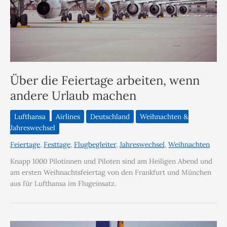
Über die Feiertage arbeiten, wenn
andere Urlaub machen
Lufthansa
Airlines
Deutschland
Weihnachten &
Jahreswechsel
Feiertage
,
Festtage
,
Flugbegleiter
,
Jahreswechsel
,
Weihnachten
Knapp 1000 Pilotinnen und Piloten sind am Heiligen Abend und
am ersten Weihnachtsfeiertag von den Frankfurt und München
aus für Lufthansa im Flugeinsatz.