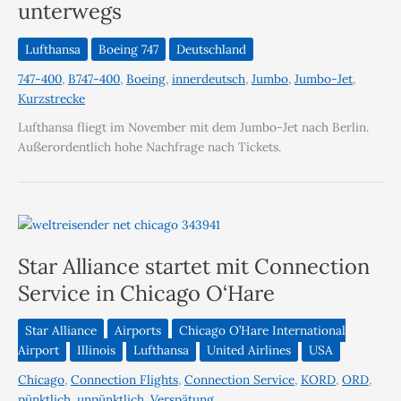
unterwegs
Lufthansa
Boeing 747
Deutschland
747-400
,
B747-400
,
Boeing
,
innerdeutsch
,
Jumbo
,
Jumbo-Jet
,
Kurzstrecke
Lufthansa fliegt im November mit dem Jumbo-Jet nach Berlin.
Außerordentlich hohe Nachfrage nach Tickets.
Star Alliance startet mit Connection
Service in Chicago O‘Hare
Star Alliance
Airports
Chicago O’Hare International
Airport
Illinois
Lufthansa
United Airlines
USA
Chicago
,
Connection Flights
,
Connection Service
,
KORD
,
ORD
,
pünktlich
,
unpünktlich
,
Verspätung