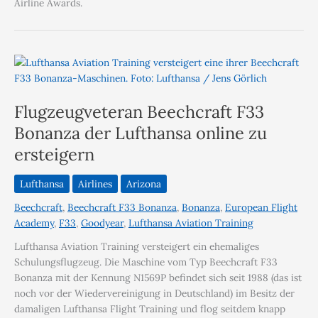
Airline Awards.
Flugzeugveteran Beechcraft F33
Bonanza der Lufthansa online zu
ersteigern
Lufthansa
Airlines
Arizona
Beechcraft
,
Beechcraft F33 Bonanza
,
Bonanza
,
European Flight
Academy
,
F33
,
Goodyear
,
Lufthansa Aviation Training
Lufthansa Aviation Training versteigert ein ehemaliges
Schulungsflugzeug. Die Maschine vom Typ Beechcraft F33
Bonanza mit der Kennung N1569P befindet sich seit 1988 (das ist
noch vor der Wiedervereinigung in Deutschland) im Besitz der
damaligen Lufthansa Flight Training und flog seitdem knapp