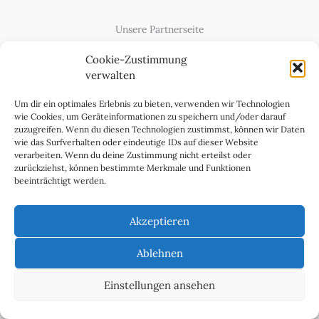
Unsere Partnerseite
Content Creator
Cookie-Zustimmung
verwalten
Um dir ein optimales Erlebnis zu bieten, verwenden wir Technologien
wie Cookies, um Geräteinformationen zu speichern und/oder darauf
zuzugreifen. Wenn du diesen Technologien zustimmst, können wir Daten
wie das Surfverhalten oder eindeutige IDs auf dieser Website
verarbeiten. Wenn du deine Zustimmung nicht erteilst oder
zurückziehst, können bestimmte Merkmale und Funktionen
beeinträchtigt werden.
Cookie-Richtlinie (EU)
Datenschutzerklärung
Akzeptieren
Impressum & Kontakt
Über uns
Ablehnen
Werben Sie in WeltReisender Magazin
Einstellungen ansehen
Copyright 2011 - 2025 Ingo Paszkowsky