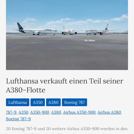
Lufthansa verkauft einen Teil seiner
A380-Flotte
Lufthansa
A350
A380
Boeing 787
787-9
,
A350
,
A350-900
,
A380
,
Airbus A350-900
,
Airbus A380
,
Boeing 787-9
20 Boeing 787-9 und 20 weitere Airbus A350-900 werden in den