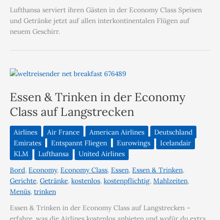
Lufthansa serviert ihren Gästen in der Economy Class Speisen
und Getränke jetzt auf allen interkontinentalen Flügen auf
neuem Geschirr.
Essen & Trinken in der Economy
Class auf Langstrecken
Airlines
Air France
American Airlines
Deutschland
Emirates
Entspannt Fliegen
Eurowings
Icelandair
KLM
Lufthansa
United Airlines
Bord
,
Economy
,
Economy Class
,
Essen
,
Essen & Trinken
,
Gerichte
,
Getränke
,
kostenlos
,
kostenpflichtig
,
Mahlzeiten
,
Menüs
,
trinken
Essen & Trinken in der Economy Class auf Langstrecken –
erfahre, was die Airlines kostenlos anbieten und wofür du extra