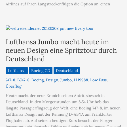
Airlines auf ihren Langstreckenflügen die Option an, einen
Lufthansa Jumbo macht heute im
neuen Design eine Spritztour durch
Deutschland
Lufthansa
Boeing 747
Deutschland
747-8
,
B747-8
,
Boeing
,
Design
,
Jumbo
,
LH9988
,
Low Pass
,
Überflug
Heute macht der neue Kranich seinen Antrittsbesuch in
Deutschland. In den Morgenstunden um 8:54 Uhr hob das
längste Passagierflugzeug der Welt, eine Boeing 747-8, im neuen
Lufthansa Design mit der Kennung D-ABYA am Frankfurter
Flughafen ab. Auf seinem heutigen Kurs besucht der Flieger
insgesamt acht deutsche Städte und zeigt sich im neuen Gewand