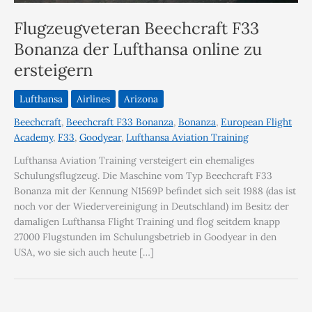
Flugzeugveteran Beechcraft F33
Bonanza der Lufthansa online zu
ersteigern
Lufthansa
Airlines
Arizona
Beechcraft
,
Beechcraft F33 Bonanza
,
Bonanza
,
European Flight
Academy
,
F33
,
Goodyear
,
Lufthansa Aviation Training
Lufthansa Aviation Training versteigert ein ehemaliges
Schulungsflugzeug. Die Maschine vom Typ Beechcraft F33
Bonanza mit der Kennung N1569P befindet sich seit 1988 (das ist
noch vor der Wiedervereinigung in Deutschland) im Besitz der
damaligen Lufthansa Flight Training und flog seitdem knapp
27000 Flugstunden im Schulungsbetrieb in Goodyear in den
USA, wo sie sich auch heute […]