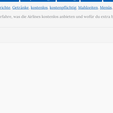
richte
,
Getränke
,
kostenlos
,
kostenpflichtig
,
Mahlzeiten
,
Menüs
rfahre, was die Airlines kostenlos anbieten und wofür du extra