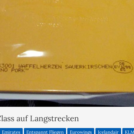
lass auf Langstrecken
Emirates
Entspannt Fliegen
Eurowings
Icelandair
KL