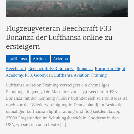
Flugzeugveteran Beechcraft F33
Bonanza der Lufthansa online zu
ersteigern
Lufthansa
Airlines
Arizona
Beechcraft
,
Beechcraft F33 Bonanza
,
Bonanza
,
European Flight
Academy
,
F33
,
Goodyear
,
Lufthansa Aviation Training
Lufthansa Aviation Training versteigert ein ehemaliges
Schulungsflugzeug. Die Maschine vom Typ Beechcraft F33
Bonanza mit der Kennung N1569P befindet sich seit 1988 (das ist
noch vor der Wiedervereinigung in Deutschland) im Besitz der
damaligen Lufthansa Flight Training und flog seitdem knapp
27000 Flugstunden im Schulungsbetrieb in Goodyear in den
USA, wo sie sich auch heute […]