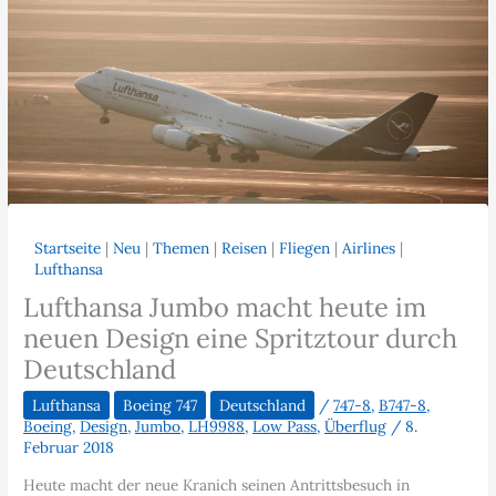
Startseite
|
Neu
|
Themen
|
Reisen
|
Fliegen
|
Airlines
|
Lufthansa
Lufthansa Jumbo macht heute im
neuen Design eine Spritztour durch
Deutschland
Lufthansa
Boeing 747
Deutschland
/
747-8
,
B747-8
,
Boeing
,
Design
,
Jumbo
,
LH9988
,
Low Pass
,
Überflug
/
8.
Februar 2018
Heute macht der neue Kranich seinen Antrittsbesuch in