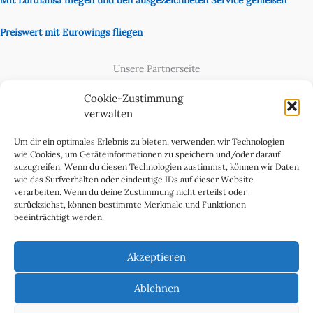
Preiswert mit Eurowings fliegen
Unsere Partnerseite
Content Creator
Cookie-Zustimmung
verwalten
Um dir ein optimales Erlebnis zu bieten, verwenden wir Technologien
wie Cookies, um Geräteinformationen zu speichern und/oder darauf
zuzugreifen. Wenn du diesen Technologien zustimmst, können wir Daten
wie das Surfverhalten oder eindeutige IDs auf dieser Website
verarbeiten. Wenn du deine Zustimmung nicht erteilst oder
zurückziehst, können bestimmte Merkmale und Funktionen
beeinträchtigt werden.
Cookie-Richtlinie (EU)
Datenschutzerklärung
Akzeptieren
Impressum & Kontakt
Über uns
Ablehnen
Werben Sie in WeltReisender Magazin