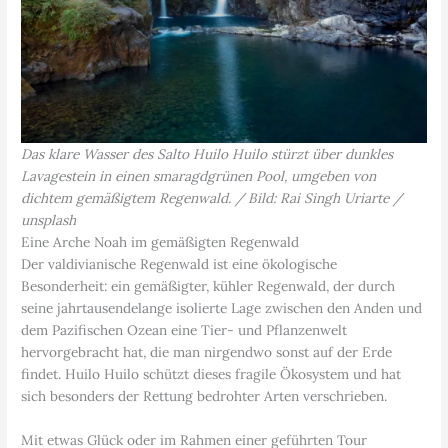
Das klare Wasser des Salto Huilo Huilo stürzt über dunkles
Lavagestein in einen smaragdgrünen Pool, umgeben von
dichtem gemäßigtem Regenwald. / Bild: Rai Singh Uriarte /
unsplash
Eine Arche Noah im gemäßigten Regenwald
Der valdivianische Regenwald ist eine ökologische
Besonderheit: ein gemäßigter, kühler Regenwald, der durch
seine jahrtausendelange isolierte Lage zwischen den Anden und
dem Pazifischen Ozean eine Tier- und Pflanzenwelt
hervorgebracht hat, die man nirgendwo sonst auf der Erde
findet. Huilo Huilo schützt dieses fragile Ökosystem und hat
sich besonders der Rettung bedrohter Arten verschrieben.
Mit etwas Glück oder im Rahmen einer geführten Tour