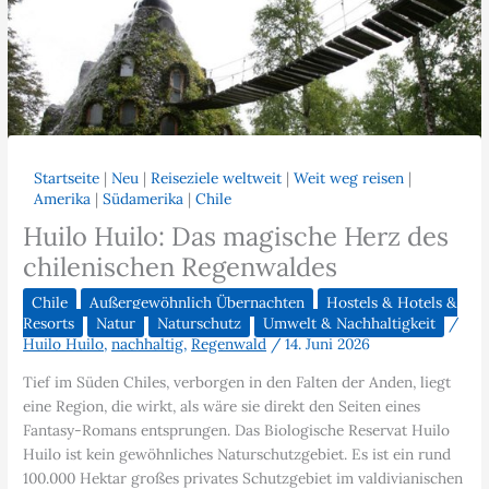
Startseite
|
Neu
|
Reiseziele weltweit
|
Weit weg reisen
|
Amerika
|
Südamerika
|
Chile
Huilo Huilo: Das magische Herz des
chilenischen Regenwaldes
Chile
Außergewöhnlich Übernachten
Hostels & Hotels &
Resorts
Natur
Naturschutz
Umwelt & Nachhaltigkeit
/
Huilo Huilo
,
nachhaltig
,
Regenwald
/
14. Juni 2026
Tief im Süden Chiles, verborgen in den Falten der Anden, liegt
eine Region, die wirkt, als wäre sie direkt den Seiten eines
Fantasy-Romans entsprungen. Das Biologische Reservat Huilo
Huilo ist kein gewöhnliches Naturschutzgebiet. Es ist ein rund
100.000 Hektar großes privates Schutzgebiet im valdivianischen