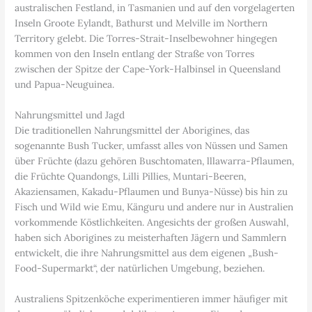
australischen Festland, in Tasmanien und auf den vorgelagerten
Inseln Groote Eylandt, Bathurst und Melville im Northern
Territory gelebt. Die Torres-Strait-Inselbewohner hingegen
kommen von den Inseln entlang der Straße von Torres
zwischen der Spitze der Cape-York-Halbinsel in Queensland
und Papua-Neuguinea.
Nahrungsmittel und Jagd
Die traditionellen Nahrungsmittel der Aborigines, das
sogenannte Bush Tucker, umfasst alles von Nüssen und Samen
über Früchte (dazu gehören Buschtomaten, lllawarra-Pflaumen,
die Früchte Quandongs, Lilli Pillies, Muntari-Beeren,
Akaziensamen, Kakadu-Pflaumen und Bunya-Nüsse) bis hin zu
Fisch und Wild wie Emu, Känguru und andere nur in Australien
vorkommende Köstlichkeiten. Angesichts der großen Auswahl,
haben sich Aborigines zu meisterhaften Jägern und Sammlern
entwickelt, die ihre Nahrungsmittel aus dem eigenen „Bush-
Food-Supermarkt“, der natürlichen Umgebung, beziehen.
Australiens Spitzenköche experimentieren immer häufiger mit