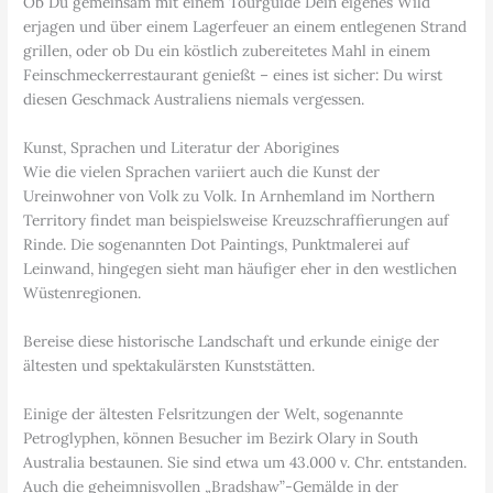
Ob Du gemeinsam mit einem Tourguide Dein eigenes Wild
erjagen und über einem Lagerfeuer an einem entlegenen Strand
grillen, oder ob Du ein köstlich zubereitetes Mahl in einem
Feinschmeckerrestaurant genießt – eines ist sicher: Du wirst
diesen Geschmack Australiens niemals vergessen.
Kunst, Sprachen und Literatur der Aborigines
Wie die vielen Sprachen variiert auch die Kunst der
Ureinwohner von Volk zu Volk. In Arnhemland im Northern
Territory findet man beispielsweise Kreuzschraffierungen auf
Rinde. Die sogenannten Dot Paintings, Punktmalerei auf
Leinwand, hingegen sieht man häufiger eher in den westlichen
Wüstenregionen.
Bereise diese historische Landschaft und erkunde einige der
ältesten und spektakulärsten Kunststätten.
Einige der ältesten Felsritzungen der Welt, sogenannte
Petroglyphen, können Besucher im Bezirk Olary in South
Australia bestaunen. Sie sind etwa um 43.000 v. Chr. entstanden.
Auch die geheimnisvollen „Bradshaw”-Gemälde in der