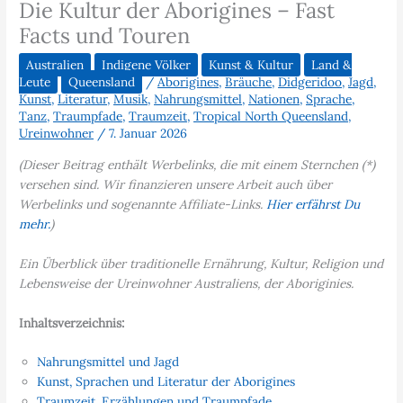
Die Kultur der Aborigines – Fast
Facts und Touren
Australien
Indigene Völker
Kunst & Kultur
Land &
Leute
Queensland
/
Aborigines
,
Bräuche
,
Didgeridoo
,
Jagd
,
Kunst
,
Literatur
,
Musik
,
Nahrungsmittel
,
Nationen
,
Sprache
,
Tanz
,
Traumpfade
,
Traumzeit
,
Tropical North Queensland
,
Ureinwohner
/
7. Januar 2026
(Dieser Beitrag enthält Werbelinks, die mit einem Sternchen (*)
versehen sind. Wir finanzieren unsere Arbeit auch über
Werbelinks und sogenannte Affiliate-Links.
Hier erfährst Du
mehr.
)
Ein Überblick über traditionelle Ernährung, Kultur, Religion und
Lebensweise der Ureinwohner Australiens, der Aboriginies.
Inhaltsverzeichnis:
Nahrungsmittel und Jagd
Kunst, Sprachen und Literatur der Aborigines
Traumzeit, Erzählungen und Traumpfade