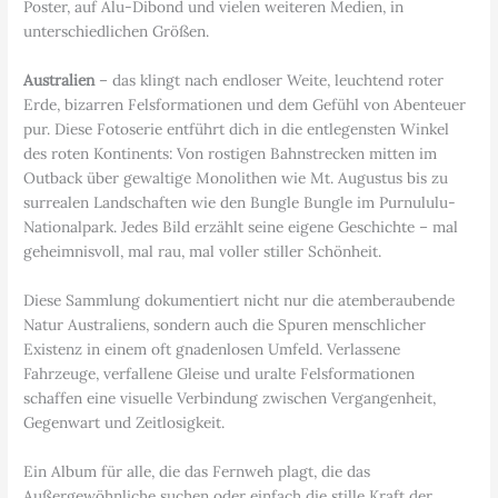
Poster, auf Alu-Dibond und vielen weiteren Medien, in
unterschiedlichen Größen.
Australien
– das klingt nach endloser Weite, leuchtend roter
Erde, bizarren Felsformationen und dem Gefühl von Abenteuer
pur. Diese Fotoserie entführt dich in die entlegensten Winkel
des roten Kontinents: Von rostigen Bahnstrecken mitten im
Outback über gewaltige Monolithen wie Mt. Augustus bis zu
surrealen Landschaften wie den Bungle Bungle im Purnululu-
Nationalpark. Jedes Bild erzählt seine eigene Geschichte – mal
geheimnisvoll, mal rau, mal voller stiller Schönheit.
Diese Sammlung dokumentiert nicht nur die atemberaubende
Natur Australiens, sondern auch die Spuren menschlicher
Existenz in einem oft gnadenlosen Umfeld. Verlassene
Fahrzeuge, verfallene Gleise und uralte Felsformationen
schaffen eine visuelle Verbindung zwischen Vergangenheit,
Gegenwart und Zeitlosigkeit.
Ein Album für alle, die das Fernweh plagt, die das
Außergewöhnliche suchen oder einfach die stille Kraft der