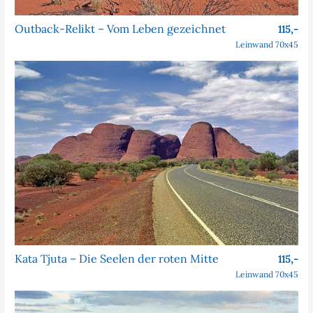
Outback-Relikt – Vom Leben gezeichnet
115,-
Leinwand 70x45
Kata Tjuta – Die Seelen der roten Mitte
115,-
Leinwand 70x45