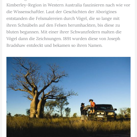
Kimberley-Region in Western Australia faszinieren nach wie vor
die Wissenschaftler. Laut der Geschichten der Aborigines
entstanden die Felsmalereien durch Vögel, die so lange mit
ihren Schnäbeln auf den Felsen herumhackten, bis diese zu
bluten begannen. Mit einer ihrer Schwanzfedern malten die
Vögel dann die Zeichnungen. 1891 wurden diese von Joseph
Bradshaw entdeckt und bekamen so ihren Namen.