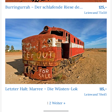
Burringurrah – Der schlafende Riese des Outbacks
125,-
Leinwand 75x50
Letzter Halt: Marree – Die Wüsten-Lok
115,-
Leinwand 70x45
1
2
Weiter »