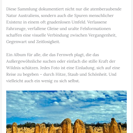
Diese Sammlung dokumentiert nicht nur die atemberaubende
Natur Australiens, sondern auch die Spuren menschlicher
Existenz in einem oft gnadenlosen Umfeld. Verlassene
Fahrzeuge, verfallene Gleise und uralte Felsformationen
schaffen eine visuelle Verbindung zwischen Vergangenheit,
Gegenwart und Zeitlosigkeit.
Ein Album für alle, die das Fernweh plagt, die das
Außergewöhnliche suchen oder einfach die stille Kraft der
Wildnis schätzen. Jedes Foto ist eine Einladung, sich auf eine
Reise zu begeben – durch Hitze, Staub und Schönheit. Und
vielleicht auch ein wenig zu sich selbst.