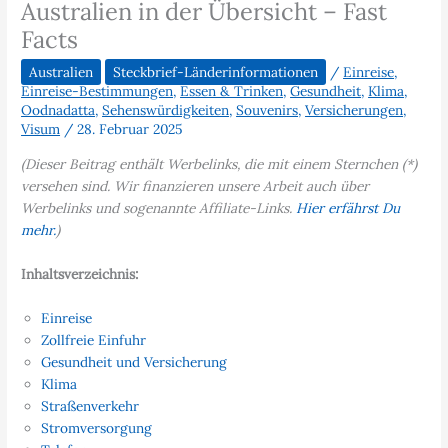
Australien in der Übersicht – Fast
Facts
Australien
Steckbrief-Länderinformationen
/
Einreise
,
Einreise-Bestimmungen
,
Essen & Trinken
,
Gesundheit
,
Klima
,
Oodnadatta
,
Sehenswürdigkeiten
,
Souvenirs
,
Versicherungen
,
Visum
/
28. Februar 2025
(Dieser Beitrag enthält Werbelinks, die mit einem Sternchen (*)
versehen sind. Wir finanzieren unsere Arbeit auch über
Werbelinks und sogenannte Affiliate-Links.
Hier erfährst Du
mehr.
)
Inhaltsverzeichnis:
Einreise
Zollfreie Einfuhr
Gesundheit und Versicherung
Klima
Straßenverkehr
Stromversorgung