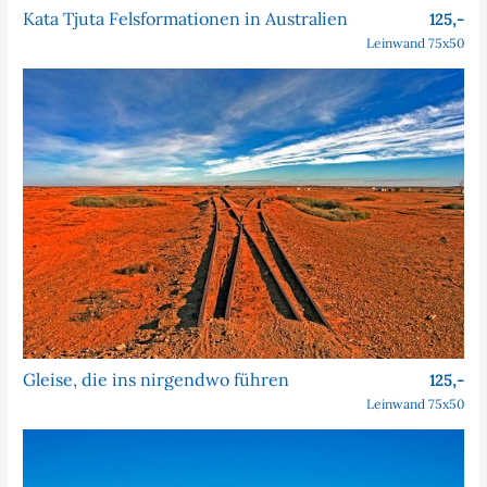
Kata Tjuta Felsformationen in Australien
125,-
Leinwand 75x50
Gleise, die ins nirgendwo führen
125,-
Leinwand 75x50