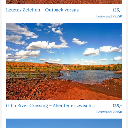
Letztes Zeichen – Outback voraus
125,-
Leinwand 75x50
Gibb River Crossing – Abenteuer zwischen Himmel und Outback
125,-
Leinwand 75x50