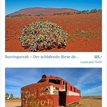
Burringurrah – Der schlafende Riese des Outbacks
125,-
Leinwand 75x50