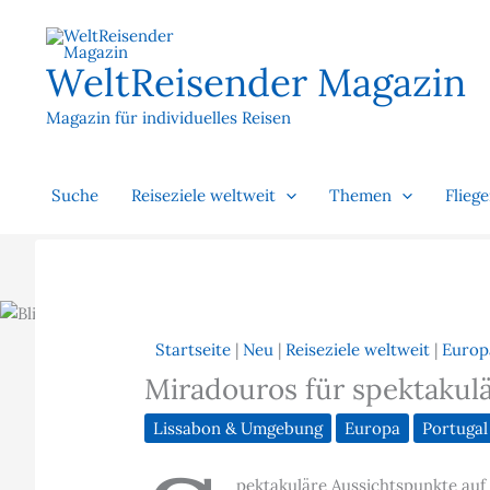
Zum
Inhalt
springen
WeltReisender Magazin
Magazin für individuelles Reisen
Suche
Reiseziele weltweit
Themen
Flieg
Startseite
|
Neu
|
Reiseziele weltweit
|
Europ
Miradouros für spektakulä
Lissabon & Umgebung
Europa
Portugal
pektakuläre Aussichtspunkte auf 