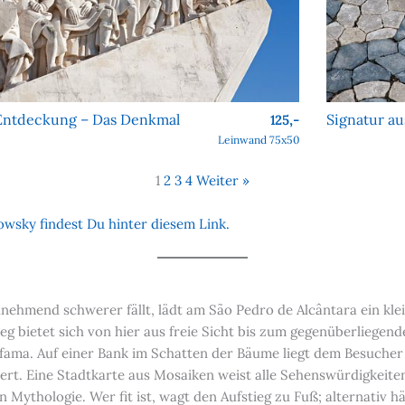
Entdeckung – Das Denkmal
125,-
Leinwand 75x50
1
2
3
4
Weiter »
wsky findest Du hinter diesem Link.
ehmend schwerer fällt, lädt am São Pedro de Alcântara ein klein
eg bietet sich von hier aus freie Sicht bis zum gegenüberliegen
lfama. Auf einer Bank im Schatten der Bäume liegt dem Besucher
ert. Eine Stadtkarte aus Mosaiken weist alle Sehenswürdigkeite
Mythologie. Wer fit ist, wagt den Aufstieg zu Fuß; alternativ 