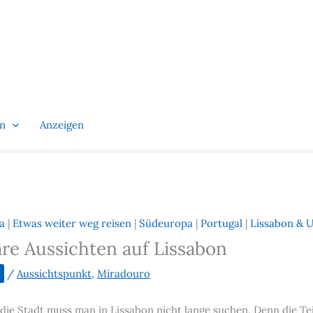
en
Anzeigen
a
|
Etwas weiter weg reisen
|
Südeuropa
|
Portugal
|
Lissabon & 
re Aussichten auf Lissabon
/
Aussichtspunkt
,
Miradouro
die Stadt muss man in Lissabon nicht lange suchen. Denn die Te