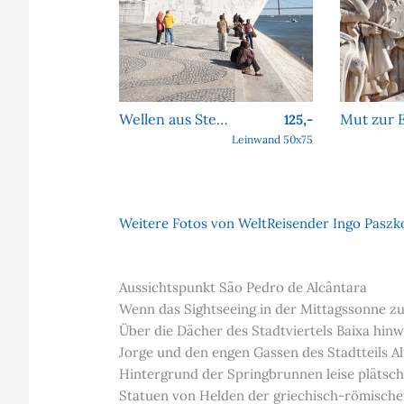
Wellen aus Stein – Hommage an die großen Entdecker
Mut zur 
125,-
Leinwand 50x75
Weitere Fotos von WeltReisender Ingo Paszko
Aussichtspunkt São Pedro de Alcântara
Wenn das Sightseeing in der Mittagssonne zun
Über die Dächer des Stadtviertels Baixa hinw
Jorge und den engen Gassen des Stadtteils A
Hintergrund der Springbrunnen leise plätsch
Statuen von Helden der griechisch-römischen 