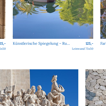
Künstlerische Spiegelung – Ruhe im Jardim da Estrela
25,-
125,-
5x50
Leinwand 75x50