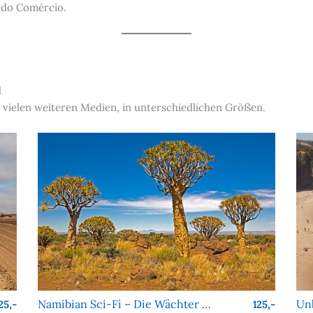
a do Comércio.
d
 vielen weiteren Medien, in unterschiedlichen Größen.
Namibian Sci-Fi – Die Wächter von Köcher Prime
25,-
125,-