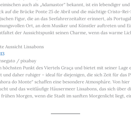
imischen auch als „Adamastor“ bekannt, ist ein lebendiger und b
lick auf die Brücke Ponte 25 de Abril und die mächtige Cristo-Re
chen Figur, die an das Seefahrerzeitalter erinnert, als Portu
mmungsvollen Ort, an dem Musiker und Künstler auftreten und 
faltet der Aussichtspunkt seinen Charme, wenn das warme Licht
e Aussicht Lissabons
hsegato / pixabay
höchsten Punkt des Viertels Graça und bietet mit seiner Lage e
 und daher ruhiger – ideal für diejenigen, die sich Zeit für da
hora do Monte“ schaffen eine besondere Atmosphäre. Von hier a
Bucht und das weitläufige Häusermeer Lissabons, das sich über d
am frühen Morgen, wenn die Stadt im sanften Morgenlicht liegt,