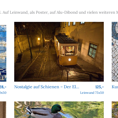
 Auf Leinwand, als Poster, auf Alu-Dibond und vielen weiteren 
Nostalgie auf Schienen – Der Elevador da Bica bei Nacht
28,-
125,-
0x50
Leinwand 75x50