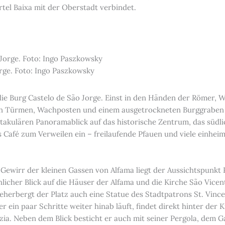
ertel Baixa mit der Oberstadt verbindet.
rge. Foto: Ingo Paszkowsky
 die Burg Castelo de São Jorge. Einst in den Händen der Römer, 
nen Türmen, Wachposten und einem ausgetrockneten Burggraben 
akulären Panoramablick auf das historische Zentrum, das südlic
s Café zum Verweilen ein – freilaufende Pfauen und viele einheim
Gewirr der kleinen Gassen von Alfama liegt der Aussichtspunkt 
chlicher Blick auf die Häuser der Alfama und die Kirche São Vice
eherbergt der Platz auch eine Statue des Stadtpatrons St. Vince
 ein paar Schritte weiter hinab läuft, findet direkt hinter der 
ia. Neben dem Blick besticht er auch mit seiner Pergola, dem G