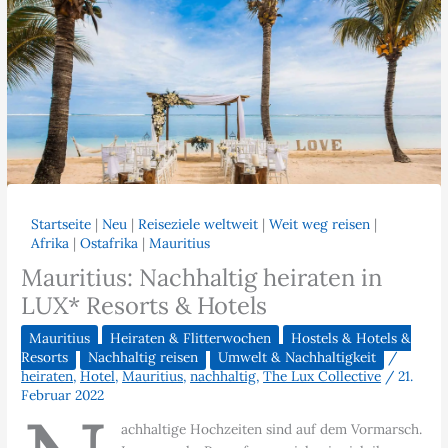
Startseite
|
Neu
|
Reiseziele weltweit
|
Weit weg reisen
|
Afrika
|
Ostafrika
|
Mauritius
Mauritius: Nachhaltig heiraten in
LUX* Resorts & Hotels
Mauritius
Heiraten & Flitterwochen
Hostels & Hotels &
Resorts
Nachhaltig reisen
Umwelt & Nachhaltigkeit
/
heiraten
,
Hotel
,
Mauritius
,
nachhaltig
,
The Lux Collective
/
21.
Februar 2022
achhaltige Hochzeiten sind auf dem Vormarsch.