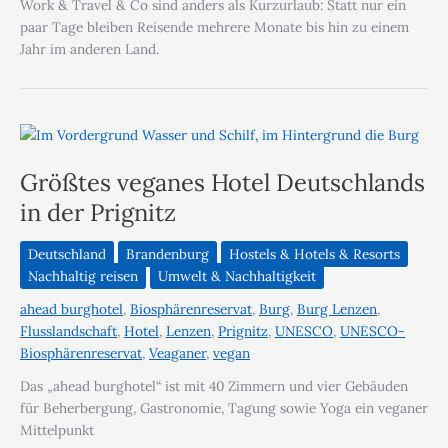
Work & Travel & Co sind anders als Kurzurlaub: Statt nur ein
paar Tage bleiben Reisende mehrere Monate bis hin zu einem
Jahr im anderen Land.
Größtes veganes Hotel Deutschlands
in der Prignitz
Deutschland
Brandenburg
Hostels & Hotels & Resorts
Nachhaltig reisen
Umwelt & Nachhaltigkeit
ahead burghotel
,
Biosphärenreservat
,
Burg
,
Burg Lenzen
,
Flusslandschaft
,
Hotel
,
Lenzen
,
Prignitz
,
UNESCO
,
UNESCO-
Biosphärenreservat
,
Veaganer
,
vegan
Das „ahead burghotel“ ist mit 40 Zimmern und vier Gebäuden
für Beherbergung, Gastronomie, Tagung sowie Yoga ein veganer
Mittelpunkt