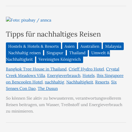
Tipps für nachhaltiges Reisen
Hostels & Hotels & Resorts
Asien
Australien
Malaysia
Nachhaltig reisen
Singapur
Thailand
Umwelt &
Nachhaltigkeit
Vereinigtes Königreich
Bangkok Tree House in Thailand
,
Crieff Hydro Hotel
,
Crystal
Creek Meadows Villa
,
Energieverbrauch
,
Hotels
,
Ibis Singapore
on Bencoolen Hotel
,
nachhaltig
,
Nachhaltigkeit
,
Resorts
,
Six
Senses Con Dao
,
The Dusun
So können Sie aktiv zu bewussterem, verantwortungsvollerem
Reisen beitragen, um Wasser, Treibstoff und Energieverbrauch
zu minimieren.