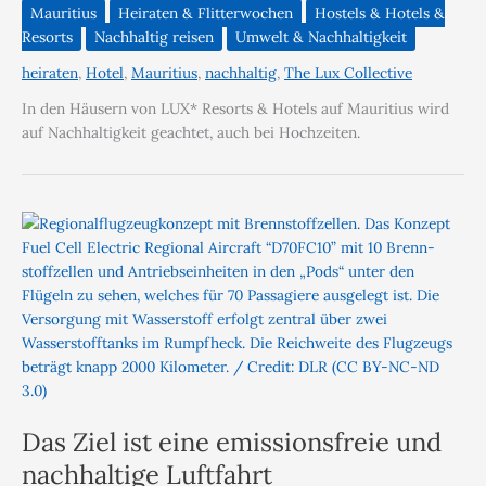
Mauritius
Heiraten & Flitterwochen
Hostels & Hotels &
Resorts
Nachhaltig reisen
Umwelt & Nachhaltigkeit
heiraten
,
Hotel
,
Mauritius
,
nachhaltig
,
The Lux Collective
In den Häusern von LUX* Resorts & Hotels auf Mauritius wird
auf Nachhaltigkeit geachtet, auch bei Hochzeiten.
Das Ziel ist eine emissionsfreie und
nachhaltige Luftfahrt