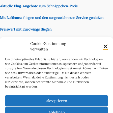
Aktuelle Flug-Angebote zum Schnäppchen-Preis
Mit Lufthansa fliegen und den ausgezeichneten Service genießen
Preiswert mit Eurowings fliegen
Unsere Partnerseite
Cookie-Zustimmung
Content Creator
verwalten
Um dir ein optimales Erlebnis zu bieten, verwenden wir Technologien
wie Cookies, um Geräteinformationen zu speichern und/oder darauf
zuzugreifen. Wenn du diesen Technologien zustimmst, können wir Daten
wie das Surfverhalten oder eindeutige IDs auf dieser Website
verarbeiten. Wenn du deine Zustimmung nicht erteilst oder
zurückziehst, können bestimmte Merkmale und Funktionen
beeinträchtigt werden.
Cookie-Richtlinie (EU)
Datenschutzerklärung
Akzeptieren
Impressum & Kontakt
Über uns
Ablehnen