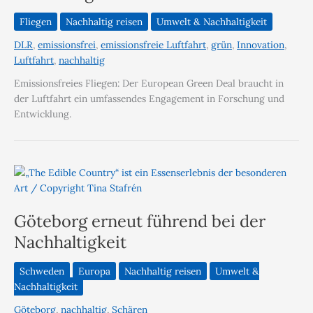
Fliegen
Nachhaltig reisen
Umwelt & Nachhaltigkeit
DLR
,
emissionsfrei
,
emissionsfreie Luftfahrt
,
grün
,
Innovation
,
Luftfahrt
,
nachhaltig
Emissionsfreies Fliegen: Der European Green Deal braucht in
der Luftfahrt ein umfassendes Engagement in Forschung und
Entwicklung.
Göteborg erneut führend bei der
Nachhaltigkeit
Schweden
Europa
Nachhaltig reisen
Umwelt &
Nachhaltigkeit
Göteborg
,
nachhaltig
,
Schären