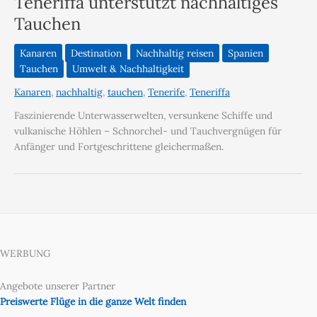
Teneriffa unterstützt nachhaltiges
Tauchen
Kanaren
Destination
Nachhaltig reisen
Spanien
Tauchen
Umwelt & Nachhaltigkeit
Kanaren
,
nachhaltig
,
tauchen
,
Tenerife
,
Teneriffa
Faszinierende Unterwasserwelten, versunkene Schiffe und
vulkanische Höhlen – Schnorchel- und Tauchvergnügen für
Anfänger und Fortgeschrittene gleichermaßen.
WERBUNG
Angebote unserer Partner
Preiswerte Flüge in die ganze Welt finden