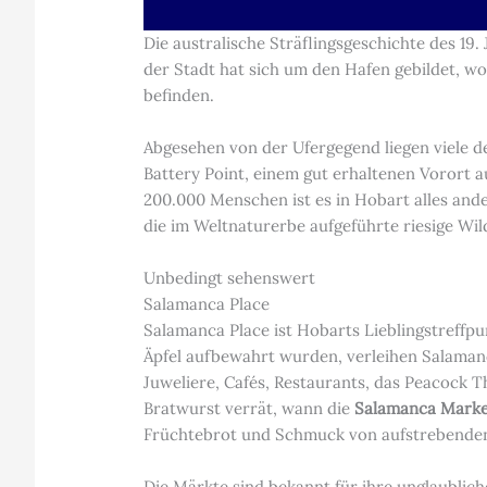
Die australische Sträflingsgeschichte des 1
der Stadt hat sich um den Hafen gebildet, w
befinden.
Abgesehen von der Ufergegend liegen viele d
Battery Point, einem gut erhaltenen Vorort a
200.000 Menschen ist es in Hobart alles ande
die im Weltnaturerbe aufgeführte riesige Wild
Unbedingt sehenswert
Salamanca Place
Salamanca Place ist Hobarts Lieblingstreffpu
Äpfel aufbewahrt wurden, verleihen Salaman
Juweliere, Cafés, Restaurants, das Peacock
Bratwurst verrät, wann die
Salamanca Marke
Früchtebrot und Schmuck von aufstrebenden
Die Märkte sind bekannt für ihre unglaublic