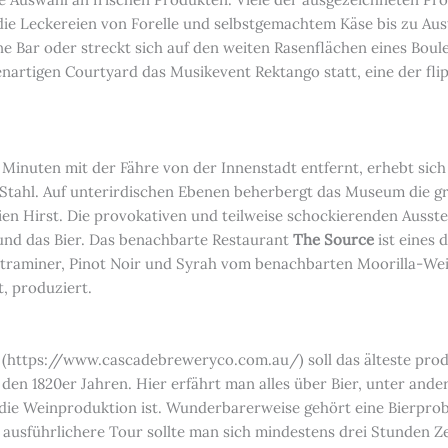
 die Leckereien von Forelle und selbstgemachtem Käse bis zu 
ne Bar oder streckt sich auf den weiten Rasenflächen eines Boul
lenartigen Courtyard das Musikevent Rektango statt, eine der fl
 Minuten mit der Fähre von der Innenstadt entfernt, erhebt sic
 Stahl. Auf unterirdischen Ebenen beherbergt das Museum die g
n Hirst. Die provokativen und teilweise schockierenden Ausst
und das Bier. Das benachbarte Restaurant
The Source
ist eines 
traminer, Pinot Noir und Syrah vom benachbarten Moorilla-Wei
, produziert.
(https://www.cascadebreweryco.com.au/) soll das älteste pro
den 1820er Jahren. Hier erfährt man alles über Bier, unter ander
 die Weinproduktion ist. Wunderbarerweise gehört eine Bierpro
e ausführlichere Tour sollte man sich mindestens drei Stunden Z