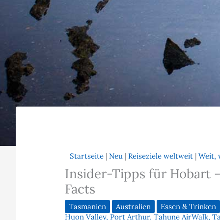
Startseite
|
Neu
|
Reiseziele weltweit
|
Weit, 
Insider-Tipps für Hobart 
Facts
Tasmanien
Australien
Essen & Trinken
Huon Valley
,
Port Arthur
,
Tahune AirWalk
,
Ta