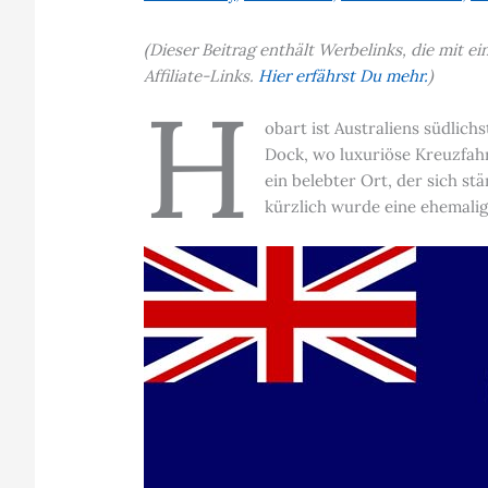
(Dieser Beitrag enthält Werbelinks, die mit 
Affiliate-Links.
Hier erfährst Du mehr.
)
H
obart ist Australiens südlic
Dock, wo luxuriöse Kreuzfah
ein belebter Ort, der sich st
kürzlich wurde eine ehemali