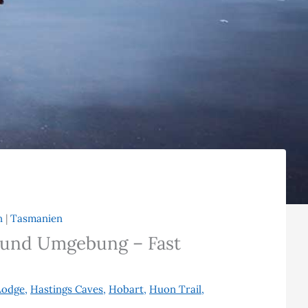
n
|
Tasmanien
 – und Umgebung – Fast
Lodge
,
Hastings Caves
,
Hobart
,
Huon Trail
,