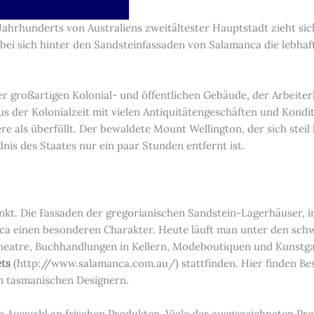
9. Jahrhunderts von Australiens zweitältester Hauptstadt zieht 
obei sich hinter den Sandsteinfassaden von Salamanca die lebhaf
er großartigen Kolonial- und öffentlichen Gebäude, der Arbeit
us der Kolonialzeit mit vielen Antiquitätengeschäften und Kondit
re als überfüllt. Der bewaldete Mount Wellington, der sich steil
nis des Staates nur ein paar Stunden entfernt ist.
nkt. Die Fassaden der gregorianischen Sandstein-Lagerhäuser, i
ca einen besonderen Charakter. Heute läuft man unter den sch
 Theatre, Buchhandlungen in Kellern, Modeboutiquen und Kunst
ts
(http://www.salamanca.com.au/) stattfinden. Hier finden Bes
 tasmanischen Designern.
he Auswahl an frischen Produkten. Viele der ausgezeichneten Pr