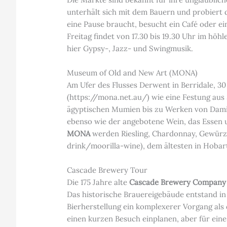
unterhält sich mit dem Bauern und probiert
eine Pause braucht, besucht ein Café oder ei
Freitag findet von 17.30 bis 19.30 Uhr im höh
hier Gypsy-, Jazz- und Swingmusik.
Museum of Old and New Art (MONA)
Am Ufer des Flusses Derwent in Berridale, 30
(https://mona.net.au/) wie eine Festung aus
ägyptischen Mumien bis zu Werken von Damie
ebenso wie der angebotene Wein, das Essen 
MONA
werden Riesling, Chardonnay, Gewürz
drink/moorilla-wine), dem ältesten in Hobart
Cascade Brewery Tour
Die 175 Jahre alte
Cascade Brewery Company
Das historische Brauereigebäude entstand in 
Bierherstellung ein komplexerer Vorgang als
einen kurzen Besuch einplanen, aber für ein