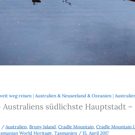
weit weg reisen
|
Australien & Neuseeland & Ozeanien
|
Australie
– Australiens südlichste Hauptstadt
/
Australien
,
Bruny Island
,
Cradle Mountain
,
Cradle Mountain 
smanian World Heritage
,
Tasmanien
/
15. April 2017