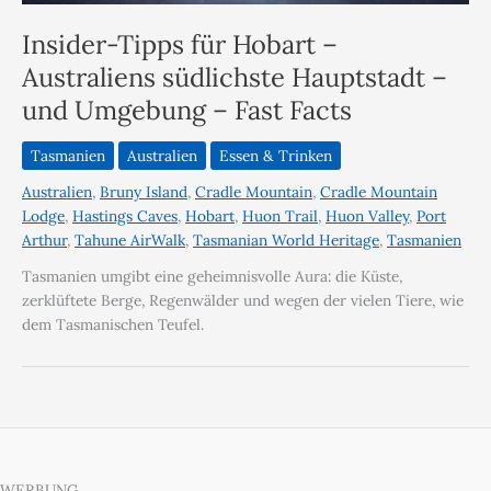
Insider-Tipps für Hobart –
Australiens südlichste Hauptstadt –
und Umgebung – Fast Facts
Tasmanien
Australien
Essen & Trinken
Australien
,
Bruny Island
,
Cradle Mountain
,
Cradle Mountain
Lodge
,
Hastings Caves
,
Hobart
,
Huon Trail
,
Huon Valley
,
Port
Arthur
,
Tahune AirWalk
,
Tasmanian World Heritage
,
Tasmanien
Tasmanien umgibt eine geheimnisvolle Aura: die Küste,
zerklüftete Berge, Regenwälder und wegen der vielen Tiere, wie
dem Tasmanischen Teufel.
WERBUNG