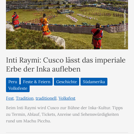
Inti Raymi: Cusco lässt das imperiale
Erbe der Inka aufleben
Peru
Feste & Feiern
Geschichte
Südamerika
Volksfeste
Fest
,
Tradition
,
traditionell
,
Volksfest
Beim Inti Raymi wird Cusco zur Bühne der Inka-Kultur. Tipps
zu Termin, Ablauf, Tickets, Anreise und Sehenswürdigkeiten
rund um Machu Picchu.