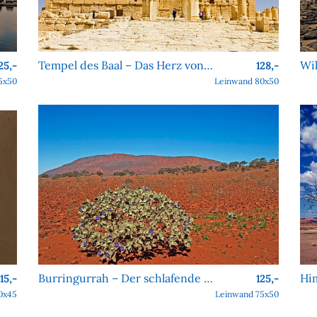
Tempel des Baal – Das Herz von Palmyra
25,-
128,-
5x50
Leinwand 80x50
Burringurrah – Der schlafende Riese des Outbacks
115,-
125,-
0x45
Leinwand 75x50