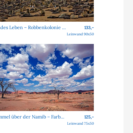
Wildes Leben – Robbenkolonie am Cape Cross
133,-
Leinwand 90x50
Himmel über der Namib – Farben, Formen, Faszination
125,-
Leinwand 75x50