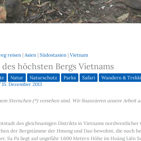
weg reisen
|
Asien
|
Südostasien
|
Vietnam
 des höchsten Bergs Vietnams
te
Natur
Naturschutz
Parks
Safari
Wandern & Trekk
/
15. Dezember 2013
einem Sternchen (*) versehen sind. Wir finanzieren unsere Arbei
uptstadt des gleichnamigen Distrikts in Vietnams nordwestliche
chen der Bergstämme der Hmong und Dao bewohnt, die noch heut
r. Sa Pa liegt auf ungefähr 1.600 Metern Höhe im Hoàng Liên S