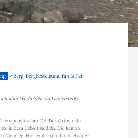
ing
/
Berg
,
Bergbesteigung
,
Fan Si Pan
,
t auch über Werbelinks und sogenannte
r Grenzprovinz Lao Cai. Der Ort wurde
e in dem Gebiet siedeln. Die Region
ơn-Gebirge. Hier gibt es auch den Hoang-