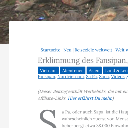
Startseite
|
Neu
|
Reiseziele weltweit
|
Weit 
Erklimmung des Fansipan,
Vietnam
Abenteuer
Asien
Land & Leu
Fansipan
,
Nordvietnam
,
Sa Pa
,
Sapa
,
Videos
(Dieser Beitrag enthält Werbelinks, die mit 
Affiliate-Links.
Hier erfährst Du mehr.
)
S
a Pa, oder auch Sapa, ist die Ha
wahrscheinlich zuerst von Mens
beherbergt etwa 38.000 Einwohne