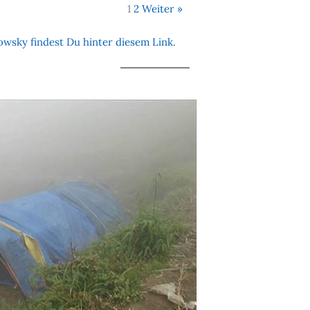
1
2
Weiter »
wsky findest Du hinter diesem Link.