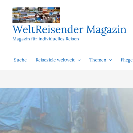
Zum
Inhalt
springen
WeltReisender Magazin
Magazin für individuelles Reisen
Suche
Reiseziele weltweit
Themen
Flieg