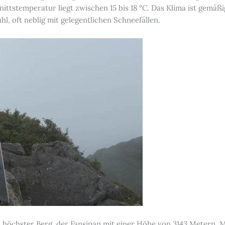
ittstemperatur liegt zwischen 15 bis 18 °C. Das Klima ist gemäßi
hl, oft neblig mit gelegentlichen Schneefällen.
s höchster Berg, der Fansipan mit einer Höhe von 3143 Metern. 