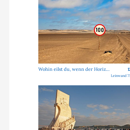
Wohin eilst du, wenn der Horizont sich nie nähert?
1
Leinwand 7