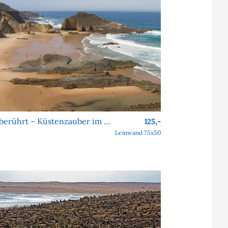
Unberührt – Küstenzauber im Alentejo
125,-
Leinwand 75x50