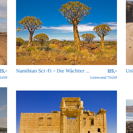
Namibian Sci-Fi – Die Wächter von Köcher Prime
25,-
125,-
5x50
Leinwand 75x50