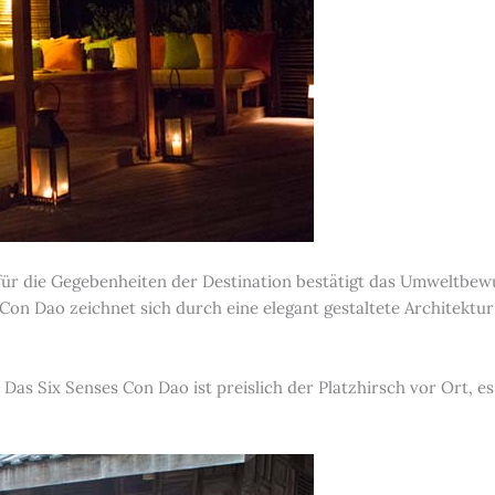
d für die Gegebenheiten der Destination bestätigt das Umweltbew
s Con Dao zeichnet sich durch eine elegant gestaltete Architekt
. Das Six Senses Con Dao ist preislich der Platzhirsch vor Ort, e