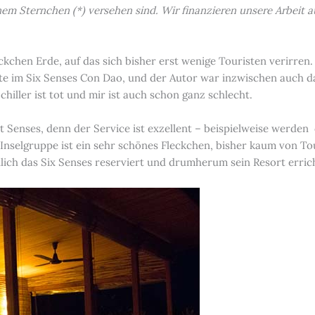
einem Sternchen (*) versehen sind. Wir finanzieren unsere Arbei
eckchen Erde, auf das sich bisher erst wenige Touristen verirren. 
te im Six Senses Con Dao, und der Autor war inzwischen auch 
chiller ist tot und mir ist auch schon ganz schlecht.
xt Senses, denn der Service ist exzellent – beispielweise werden
ie Inselgruppe ist ein sehr schönes Fleckchen, bisher kaum von T
ilich das Six Senses reserviert und drumherum sein Resort erric