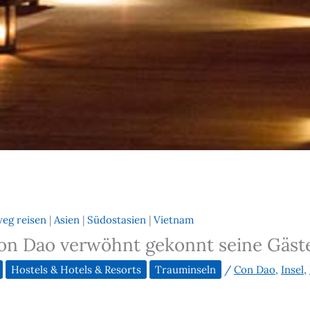
weg reisen
|
Asien
|
Südostasien
|
Vietnam
on Dao verwöhnt gekonnt seine Gäst
Hostels & Hotels & Resorts
Trauminseln
/
Con Dao
,
Insel
,