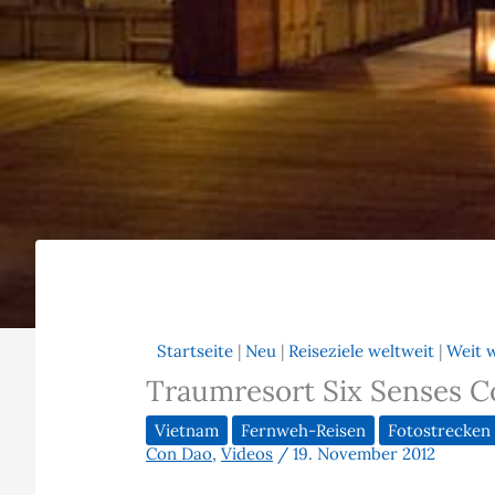
Startseite
|
Neu
|
Reiseziele weltweit
|
Weit 
Traumresort Six Senses C
Vietnam
Fernweh-Reisen
Fotostrecken
Con Dao
,
Videos
/
19. November 2012