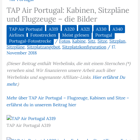
TAP Air Portugal: Kabinen, Sitzpläne
und Flugzeuge – die Bilder
TAP Air Portugal
A319
A320
A321
A330
A340
Airlines
Fotostrecken
Meist gelesen
Portugal
Portugal-Fotostrecke
/
Fotos
,
Kabine
,
Sitz
,
Sitze
,
Sitzplan
,
Sitzpläne
,
Sitzplatzangebot
,
Sitzplatzkonfiguration
/
17.
November 2018
(Dieser Beitrag enthält Werbelinks, die mit einem Sternchen (*)
versehen sind. Wir finanzieren unsere Arbeit auch über
Werbelinks und sogenannte Affiliate-Links.
Hier erfährst Du
mehr.
)
Mehr über TAP Air Portugal – Flugzeuge, Kabinen und Sitze –
erfährst du in unserem Beitrag hier
TAP Air Portugal A319