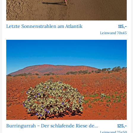
Letzte Sonnenstrahlen am Atlantik
115,-
Leinwand 70x45
Burringurrah – Der schlafende Riese des Outbacks
125,-
Leinwand 75x50