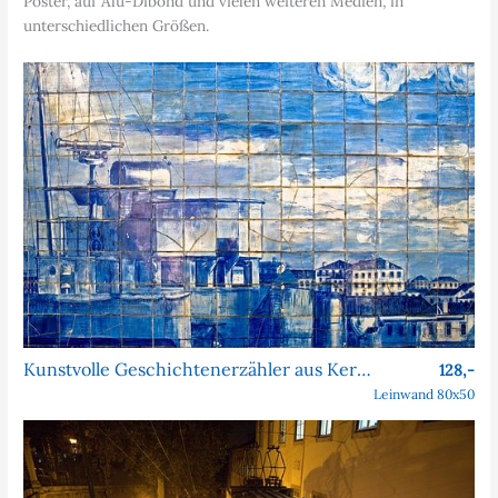
Poster, auf Alu-Dibond und vielen weiteren Medien, in
unterschiedlichen Größen.
Kunstvolle Geschichtenerzähler aus Keramik
128,-
Leinwand 80x50