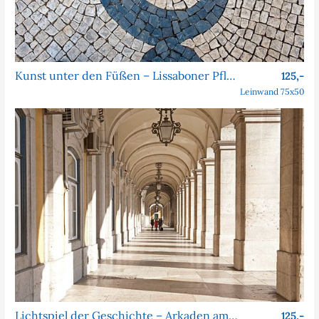
Kunst unter den Füßen – Lissaboner Pflastersteine
125,-
Leinwand 75x50
Lichtspiel der Geschichte – Arkaden am Praça do Comércio
125,-