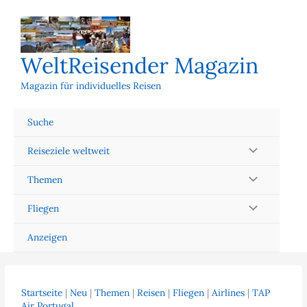
Zum
Inhalt
springen
WeltReisender Magazin
Magazin für individuelles Reisen
Suche
Reiseziele weltweit
Themen
Fliegen
Anzeigen
Startseite
|
Neu
|
Themen
|
Reisen
|
Fliegen
|
Airlines
|
TAP
Air Portugal