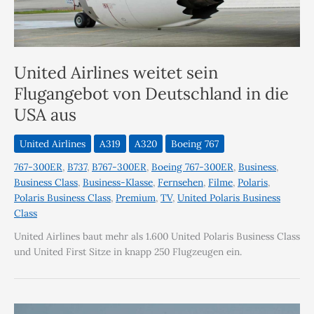
United Airlines weitet sein
Flugangebot von Deutschland in die
USA aus
United Airlines
A319
A320
Boeing 767
767-300ER
,
B737
,
B767-300ER
,
Boeing 767-300ER
,
Business
,
Business Class
,
Business-Klasse
,
Fernsehen
,
Filme
,
Polaris
,
Polaris Business Class
,
Premium
,
TV
,
United Polaris Business
Class
United Airlines baut mehr als 1.600 United Polaris Business Class
und United First Sitze in knapp 250 Flugzeugen ein.