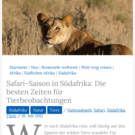
Startseite
|
Neu
|
Reiseziele weltweit
|
Weit weg reisen
|
Afrika
|
Südliches Afrika
|
Südafrika
Safari-Saison in Südafrika: Die
besten Zeiten für
Tierbeobachtungen
Südafrika
Natur
Tiere
/
Nationalpark
,
Safari
,
Südafrika
,
Tiere
/
18. Juli 2012
er nach Südafrika reist, will häufig auf den
Spuren der wilden Tiere wandeln. Für