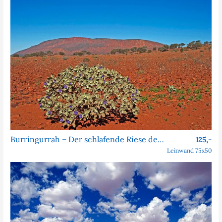
Burringurrah – Der schlafende Riese des Outbacks
125,-
Leinwand 75x50