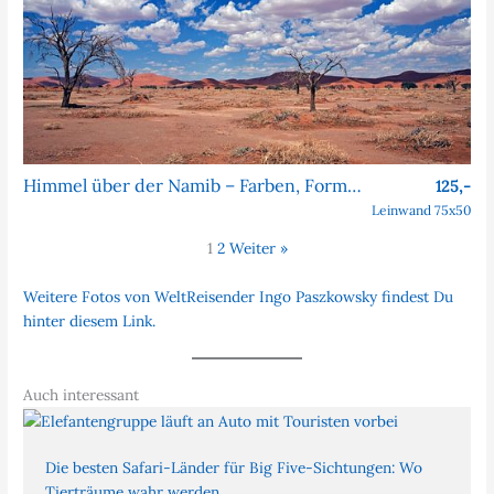
Himmel über der Namib – Farben, Formen, Faszination
125,-
Leinwand 75x50
1
2
Weiter »
Weitere Fotos von WeltReisender Ingo Paszkowsky findest Du
hinter diesem Link.
Auch interessant
Die besten Safari-Länder für Big Five-Sichtungen: Wo
Tierträume wahr werden