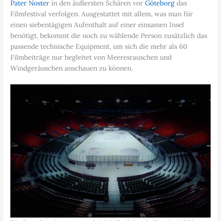
Pater Noster
in den äußersten Schären vor
Göteborg
das
Filmfestival verfolgen. Ausgestattet mit allem, was man für
einen siebentägigen Aufenthalt auf einer einsamen Insel
benötigt, bekommt die noch zu wählende Person zusätzlich das
passende technische Equipment, um sich die mehr als 60
Filmbeiträge nur begleitet von Meeresrauschen und
Windgeräuschen anschauen zu können.