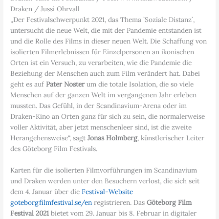
Draken / Jussi Ohrvall
„Der Festivalschwerpunkt 2021, das Thema `Soziale Distanz`,
untersucht die neue Welt, die mit der Pandemie entstanden ist
und die Rolle des Films in dieser neuen Welt. Die Schaffung von
isolierten Filmerlebnissen für Einzelpersonen an ikonischen
Orten ist ein Versuch, zu verarbeiten, wie die Pandemie die
Beziehung der Menschen auch zum Film verändert hat. Dabei
geht es auf
Pater Noster
um die totale Isolation, die so viele
Menschen auf der ganzen Welt im vergangenen Jahr erleben
mussten. Das Gefühl, in der Scandinavium-Arena oder im
Draken-Kino an Orten ganz für sich zu sein, die normalerweise
voller Aktivität, aber jetzt menschenleer sind, ist die zweite
Herangehensweise“, sagt
Jonas Holmberg
, künstlerischer Leiter
des Göteborg Film Festivals.
Karten für die isolierten Filmvorführungen im Scandinavium
und Draken werden unter den Besuchern verlost, die sich seit
dem 4. Januar über die
Festival-Website
goteborgfilmfestival.se/en
registrieren. Das
Göteborg Film
Festival 2021
bietet vom 29. Januar bis 8. Februar in digitaler