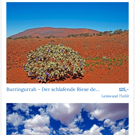
Burringurrah – Der schlafende Riese des Outbacks
125,-
Leinwand 75x50