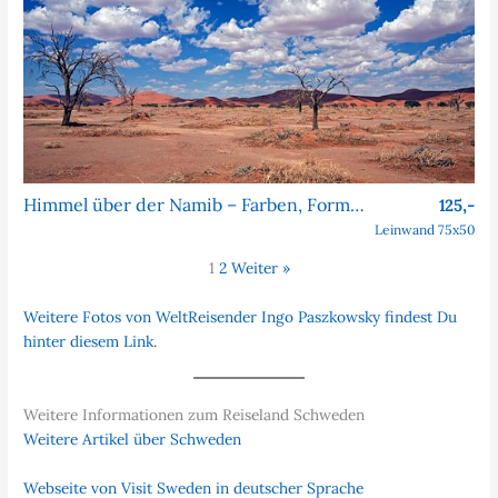
Himmel über der Namib – Farben, Formen, Faszination
125,-
Leinwand 75x50
1
2
Weiter »
Weitere Fotos von WeltReisender Ingo Paszkowsky findest Du
hinter diesem Link.
Weitere Informationen zum Reiseland Schweden
Weitere Artikel über Schweden
Webseite von Visit Sweden in deutscher Sprache