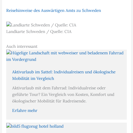
Reisehinweise
d
e
s
A
u
s
w
ä
r
t
i
g
e
n
A
m
t
s
zu Schweden
Landkarte Schweden / Quelle: CIA
Auch interessant
Aktivurlaub im Sattel: Individualreisen und ökologische
Mobilität im Vergleich
Aktivurlaub mit dem Fahrrad: Individualreise oder
geführte Tour? Ein Vergleich von Kosten, Komfort und
ökologischer Mobilität für Radreisende.
Erfahre mehr