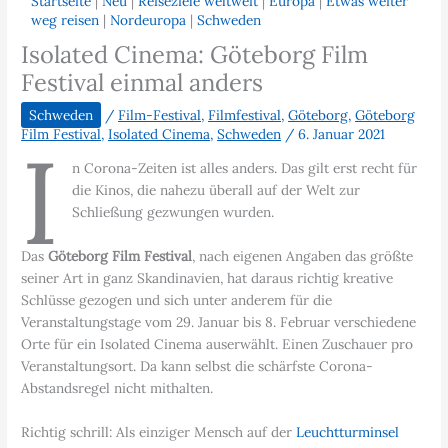
Startseite
|
Neu
|
Reiseziele weltweit
|
Europa
|
Etwas weiter
weg reisen
|
Nordeuropa
|
Schweden
Isolated Cinema: Göteborg Film
Festival einmal anders
Schweden
/
Film-Festival
,
Filmfestival
,
Göteborg
,
Göteborg
Film Festival
,
Isolated Cinema
,
Schweden
/
6. Januar 2021
I
n Corona-Zeiten ist alles anders. Das gilt erst recht für
die Kinos, die nahezu überall auf der Welt zur
Schließung gezwungen wurden.
Das
Göteborg Film Festival
, nach eigenen Angaben das größte
seiner Art in ganz Skandinavien, hat daraus richtig kreative
Schlüsse gezogen und sich unter anderem für die
Veranstaltungstage vom 29. Januar bis 8. Februar verschiedene
Orte für ein Isolated Cinema auserwählt. Einen Zuschauer pro
Veranstaltungsort. Da kann selbst die schärfste Corona-
Abstandsregel nicht mithalten.
Richtig schrill: Als einziger Mensch auf der
Leuchtturminsel