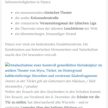
Sehenswürdigkeiten in Patara:
ein monumentales
römisches Theater
die antike
Kolonnadenstraße
der restaurierte
Versammlungssaal der lykischen Liga
die Überreste eines der ältesten
Leuchttürme
der Welt
ein kilometerlanger, feinsandiger Strand
Patara war einst ein bedeutendes Handelszentrum. Die
Kombination aus historischen Monumenten und Naturkulisse
macht den Ort besonders reizvoll.
Demre in der Türkei gilt als Geburtsort des Nikolaus / Bild:
doramedya / pixabay
Woher der Brauch mit den Geschenken in den Schuhen kommt
Der Brauch, am Vorabend des 6. Dezember die
Schuhe vor die
Tür zu stellen
, hat überraschend alte Wurzeln – und er
verbindet
Legenden über den heiligen Nikolaus
mit