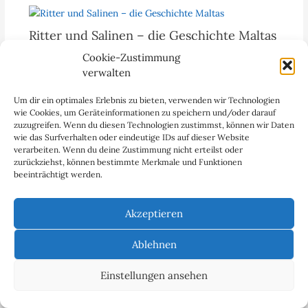
Ritter und Salinen – die Geschichte Maltas
Cookie-Zustimmung
Typisch für das Kleinod im Mittelmeer ist der
verwalten
ockerfarbene bis sandbraune Kalbsandstein, er ist der
Stoff, der die Insel prägt. Er verhilft Landschaft und
Um dir ein optimales Erlebnis zu bieten, verwenden wir Technologien
Bauwerken…
wie Cookies, um Geräteinformationen zu speichern und/oder darauf
zuzugreifen. Wenn du diesen Technologien zustimmst, können wir Daten
wie das Surfverhalten oder eindeutige IDs auf dieser Website
verarbeiten. Wenn du deine Zustimmung nicht erteilst oder
zurückziehst, können bestimmte Merkmale und Funktionen
beeinträchtigt werden.
Serbien: Heimat von Konstantin dem
Großen
Akzeptieren
Kaiser Konstantin der Große ist eine der bedeutendsten
Figuren für die Etablierung der christlichen Zivilisation,
Ablehnen
er wurde in Niš geboren.
Einstellungen ansehen