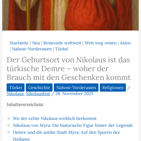
Startseite
|
Neu
|
Reiseziele weltweit
|
Weit weg reisen
|
Asien
|
Nahost-Vorderasien
|
Türkei
Der Geburtsort von Nikolaus ist das
türkische Demre – woher der
Brauch mit den Geschenken kommt
Türkei
Geschichte
Nahost-Vorderasien
Religionen
/
Nikolaus
,
Nikolausfest
/
28. November 2025
Inhaltsverzeichnis:
Wo der echte Nikolaus wirklich herkommt
Nikolaus von Myra: Die historische Figur hinter der Legende
Demre und die antike Stadt Myra: Auf den Spuren des
Heiligen