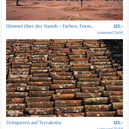
Himmel über der Namib – Farben, Formen, Faszination
125,-
Leinwand 75x50
Zeitspuren auf Terrakotta
125,-
Leinwand 75x50