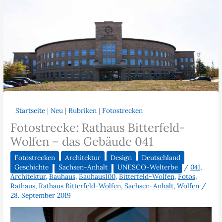
Startseite
|
Neu
|
Rubriken
|
Fotostrecken
Fotostrecke: Rathaus Bitterfeld-
Wolfen – das Gebäude 041
Fotostrecken
Architektur
Design
Deutschland
Geschichte
Sachsen-Anhalt
UNESCO-Welterbe
/
041
,
Architektur
,
Bauhaus
,
Bauhaus100
,
Bitterfeld-Wolfen
,
Fotos
,
Rathaus
,
Rathaus Bitterfeld-Wolfen
,
Sachsen-Anhalt
,
Wolfen
/
28. September 2019