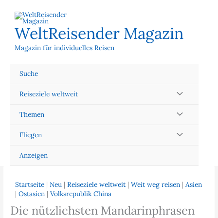
Zum
Inhalt
springen
WeltReisender Magazin
Magazin für individuelles Reisen
Suche
Reiseziele weltweit
Themen
Fliegen
Anzeigen
Startseite
|
Neu
|
Reiseziele weltweit
|
Weit weg reisen
|
Asien
|
Ostasien
|
Volksrepublik China
Die nützlichsten Mandarinphrasen