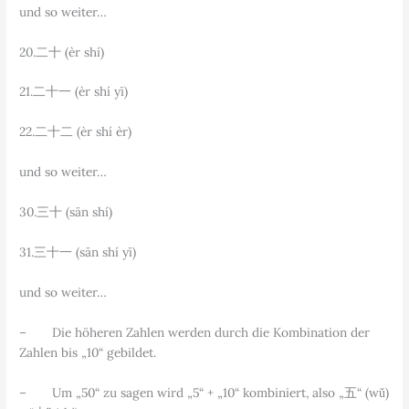
und so weiter…
20.二十 (èr shí)
21.二十一 (èr shí yī)
22.二十二 (èr shí èr)
und so weiter…
30.三十 (sān shí)
31.三十一 (sān shí yī)
und so weiter…
– Die höheren Zahlen werden durch die Kombination der
Zahlen bis „10“ gebildet.
– Um „50“ zu sagen wird „5“ + „10“ kombiniert, also „五“ (wǔ)