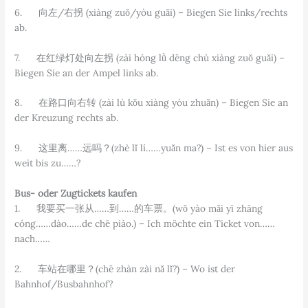
6. 向左/右拐 (xiàng zuǒ/yòu guǎi) – Biegen Sie links/rechts
ab.
7. 在红绿灯处向左拐 (zài hóng lǜ dēng chù xiàng zuǒ guǎi) –
Biegen Sie an der Ampel links ab.
8. 在路口向右转 (zài lù kǒu xiàng yòu zhuǎn) – Biegen Sie an
der Kreuzung rechts ab.
9. 这里离……远吗？(zhè lǐ lí……yuǎn ma?) – Ist es von hier aus
weit bis zu……?
Bus- oder Zugtickets kaufen
1. 我要买一张从……到……的车票。(wǒ yào mǎi yī zhāng
cóng……dào……de chē piào.) – Ich möchte ein Ticket von……
nach……
2. 车站在哪里？(chē zhàn zài nǎ lǐ?) – Wo ist der
Bahnhof/Busbahnhof?