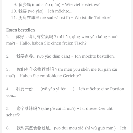
多少钱 (duō shǎo qián) – Wie viel kostet es?
我要 (wǒ yào) – Ich möchte…
厕所在哪里 (cè suǒ zài nǎ lǐ) – Wo ist die Toilette?
Essen bestellen
1. 你好，请问有空桌吗？(nǐ hǎo, qǐng wèn yǒu kòng zhuō
ma?) – Hallo, haben Sie einen freien Tisch?
2. 我要点餐。(wǒ yào diǎn cān.) – Ich möchte bestellen.
3. 你们有什么推荐菜吗？(nǐ men yǒu shén me tuī jiàn cài
ma?) – Haben Sie empfohlene Gerichte?
4. 我要一份…… (wǒ yào yī fèn……) – Ich möchte eine Portion
von…
5. 这个菜辣吗？(zhè gè cài là ma?) – Ist dieses Gericht
scharf?
6. 我对某些食物过敏。(wǒ duì mǒu xiē shí wù guò mǐn.) – Ich