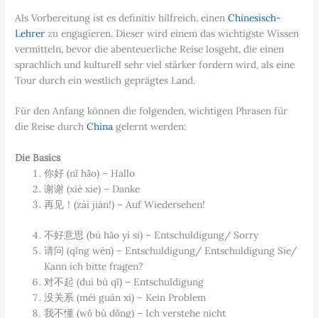
Als Vorbereitung ist es definitiv hilfreich, einen
Chinesisch-
Lehrer
zu engagieren. Dieser wird einem das wichtigste Wissen
vermitteln, bevor die abenteuerliche Reise losgeht, die einen
sprachlich und kulturell sehr viel stärker fordern wird, als eine
Tour durch ein westlich geprägtes Land.
Für den Anfang können die folgenden, wichtigen Phrasen für
die Reise durch
China
gelernt werden:
Die Basics
你好 (nǐ hǎo) – Hallo
谢谢 (xiè xie) – Danke
再见！(zài jiàn!) – Auf Wiedersehen!
不好意思 (bù hǎo yì si) – Entschuldigung/ Sorry
请问 (qǐng wèn) – Entschuldigung/ Entschuldigung Sie/
Kann ich bitte fragen?
对不起 (duì bù qǐ) – Entschuldigung
没关系 (méi guān xi) – Kein Problem
我不懂 (wǒ bù dǒng) – Ich verstehe nicht