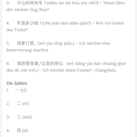
3. 什么时候有车？(shén me shí hòu yǒu chē?) – Wann fährt
der nächste Zug/Bus?
4. 车票多少钱？(chē piào duō shǎo qián?) – Wie viel kostet
das Ticket?
5. 我要订票。(wǒ yào dìng piào.) – Ich möchte eine
Reservierung machen.
6. 我想要靠窗/过道的座位。(wǒ xiǎng yào kào chuāng/guò
dào de zuò wèi.) – Ich möchte einen Fenster-/Gangplatz.
Die Zahlen
1. 一 (yī)
2. 二 (èr)
3. 三 (sān)
4. 四 (sì)