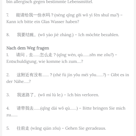
bin allergisch gegen bestimmte Lebensmittel.
7. 能请给我一份水吗？(néng qǐng gěi wǒ yī fèn shuǐ ma?) –
Kann ich bitte ein Glas Wasser haben?
8. 我要结账。(wǒ yào jié zhàng.) – Ich möchte bezahlen.
Nach dem Weg fragen
1. 请问，去……怎么走？(qǐng wèn, qù……zěn me zǒu?) –
Entschuldigung, wie komme ich zum….?
2. 这附近有没有……？(zhè fù jìn yǒu méi yǒu……?) – Gibt es in
der Nähe…..?
3. 我迷路了。(wǒ mí lù le.) – Ich bin verloren.
4. 请带我去……(qǐng dài wǒ qù……) – Bitte bringen Sie mich
zu……
5. 往前走 (wǎng qián zǒu) – Gehen Sie geradeaus.