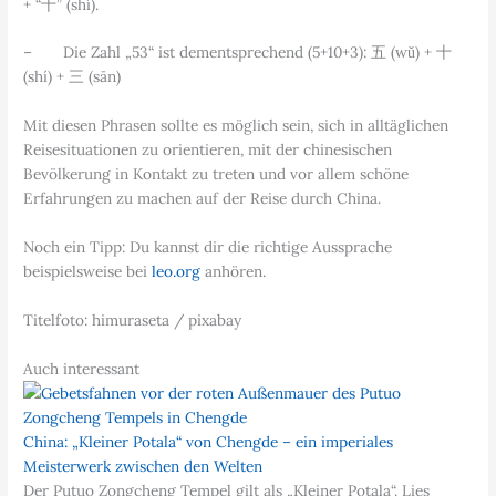
+ “十” (shí).
– Die Zahl „53“ ist dementsprechend (5+10+3): 五 (wǔ) + 十
(shí) + 三 (sān)
Mit diesen Phrasen sollte es möglich sein, sich in alltäglichen
Reisesituationen zu orientieren, mit der chinesischen
Bevölkerung in Kontakt zu treten und vor allem schöne
Erfahrungen zu machen auf der Reise durch China.
Noch ein Tipp: Du kannst dir die richtige Aussprache
beispielsweise bei
leo.org
anhören.
Titelfoto: himuraseta / pixabay
Auch interessant
China: „Kleiner Potala“ von Chengde – ein imperiales
Meisterwerk zwischen den Welten
Der Putuo Zongcheng Tempel gilt als „Kleiner Potala“. Lies