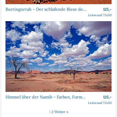
Burringurrah – Der schlafende Riese des Outbacks
125,-
Leinwand 75x50
Himmel über der Namib – Farben, Formen, Faszination
125,-
Leinwand 75x50
1
2
Weiter »