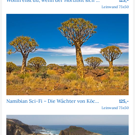
125,-
Leinwand 75x50
Namibian Sci-Fi – Die Wächter von Köcher Prime
125,-
Leinwand 75x50