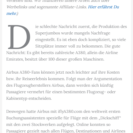
versehen sind. Wir finanzieren unsere Arbeit auch über
Werbelinks und sogenannte Affiliate-Links.
Hier erfährst Du
mehr.
)
D
ie schlechte Nachricht zuerst, die Produktion des
Superjumbos wurde mangels Nachfrage
eingestellt. Es ist eben doch kompliziert, so viele
Sitzplätze immer voll zu bekommen. Die gute
Nachricht: Es gibt bereits zahlreiche A380, allein die Airline
Emirates, besitzt über 100 dieser großen Maschinen.
Airbus A380-Fans können jetzt noch leichter auf ihre Kosten
bzw. ihr Reiseerlebnis kommen. Folgt man der Argumentation
des Flugzeugherstellers Airbus, dann werden sich künftig
Passagiere vermehrt für einen bestimmten Flugzeug- oder
Kabinentyp entscheiden.
Deswegen hatte Airbus mit iflyA380.com den weltweit ersten
Buchungsassistenten spezielle für Flüge mit dem „Dickschiff“
mit den zwei Stockwerken aufgelegt. Online konnten so
Passagiere gezielt nach allen Flügen, Destinationen und Airlines