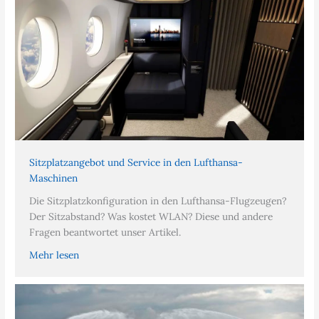
Sitzplatzangebot und Service in den Lufthansa-
Maschinen
Die Sitzplatzkonfiguration in den Lufthansa-Flugzeugen?
Der Sitzabstand? Was kostet WLAN? Diese und andere
Fragen beantwortet unser Artikel.
Mehr lesen