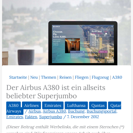
Startseite
|
Neu
|
Themen
|
Reisen
|
Fliegen
|
Flugzeug
|
A380
Der Airbus A380 ist ein allseits
beliebter Superjumbo
A380
Airlines
Emirates
Lufthansa
Qantas
Qatar
Airways
/
Airbus
,
Airbus A380
,
Buchung
,
Buchungsportal
,
Emirates
,
Fakten
,
Superjumbo
/
7. Dezember 2012
(Dieser Beitrag enthält Werbelinks, die mit einem Sternchen (*)