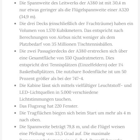
Die Spannweite des Leitwerks der A380 ist mit 30,4 m
nur etwas geringer als die Flügelspannweite einer A320
(34,9 m).
Die drei Decks (einschließlich der Frachträume) haben ein
Volumen von 1.570 Kubikmetern. Das entspricht nach
Berechnungen von Airbus nicht weniger als dem
Platzbedarf von 35 Millionen Tischtennisbällen.
Die zwei Passagierdecks der A380 erstrecken sich über
eine Gesamtfläche von 550 Quadratmetern. Dies
entspricht drei Tennisplätzen (Einzelfeldern) oder 1¼
Basketballplätzen. Die nutzbare Bodenfläche ist um 50
Prozent größer als bei der 747-4.
Die Kabine lässt sich mittels vielfältiger Leuchtstoff- und
LED-Lichtquellen in 5.000 verschiedene
Lichtstimmungen tauchen.
Das Flugzeug hat 220 Fenster.
Die Tragflächen biegen sich beim Start um mehr als 4 m
nach oben.
Die Spannweite beträgt 79,8 m, und die Flügel weisen
eine Pfeilung von 33,5 Grad auf. Die maximale