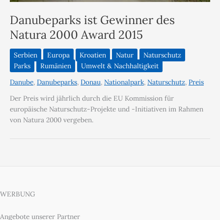
Danubeparks ist Gewinner des
Natura 2000 Award 2015
Serbien
Europa
Kroatien
Natur
Naturschutz
Parks
Rumänien
Umwelt & Nachhaltigkeit
Danube
,
Danubeparks
,
Donau
,
Nationalpark
,
Naturschutz
,
Preis
Der Preis wird jährlich durch die EU Kommission für
europäische Naturschutz-Projekte und -Initiativen im Rahmen
von Natura 2000 vergeben.
WERBUNG
Angebote unserer Partner