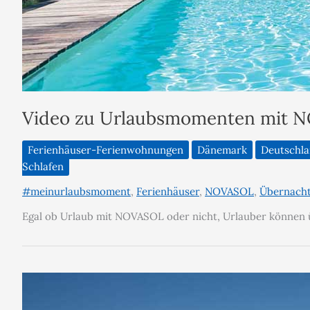
Video zu Urlaubsmomenten mit 
Ferienhäuser-Ferienwohnungen
Dänemark
Deutschl
Schlafen
#meinurlaubsmoment
,
Ferienhäuser
,
NOVASOL
,
Übernach
Egal ob Urlaub mit NOVASOL oder nicht, Urlauber können 