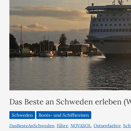
Das Beste an Schweden erleben (
Schweden
Boots- und Schiffsreisen
DasBesteAnSchweden
,
Fähre
,
NOVASOL
,
Ostseefaehre
,
Sch