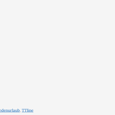
edenurlaub
,
TTline