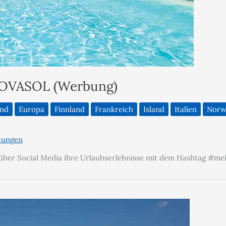
NOVASOL (Werbung)
and
Europa
Finnland
Frankreich
Island
Italien
Norw
tungen
über Social Media ihre Urlaubserlebnisse mit dem Hashtag #me