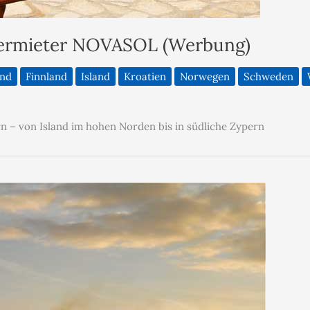
vermieter NOVASOL (Werbung)
and
Finnland
Island
Kroatien
Norwegen
Schweden
n – von Island im hohen Norden bis in südliche Zypern