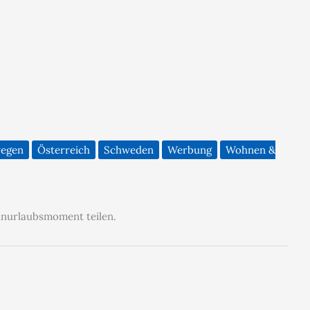
egen
Österreich
Schweden
Werbung
Wohnen &
inurlaubsmoment teilen.