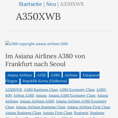
Startseite
|
Neu
|
A350XWB
A350XWB
Im Asiana Airlines A380 von
Frankfurt nach Seoul
Asiana Airlines
A350
A380
Airlines
Entspannt
Fliegen
Republik Korea (Südkorea)
A350XWB
,
A380 Business Class
,
A380 Economy Class
,
A380-
800
,
Airbus A380
,
Asiana
,
Asiana A380 Economy Class
,
Asiana
Airlines
,
Asiana Airlines A380
,
Asiana Airlines A380 Economy
Class
,
Asiana Airlines Business Class
,
Asiana Airlines First Class
,
Asiana Business Class
,
Asiana First Class
,
Business
,
Business