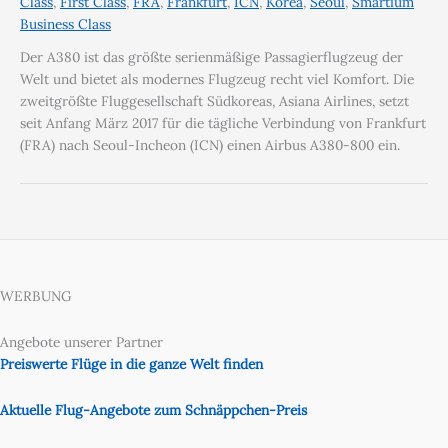
Class
,
First Class
,
FRA
,
Frankfurt
,
ICN
,
Korea
,
Seoul
,
Smartium
Business Class
Der A380 ist das größte serienmäßige Passagierflugzeug der
Welt und bietet als modernes Flugzeug recht viel Komfort. Die
zweitgrößte Fluggesellschaft Südkoreas, Asiana Airlines, setzt
seit Anfang März 2017 für die tägliche Verbindung von Frankfurt
(FRA) nach Seoul-Incheon (ICN) einen Airbus A380-800 ein.
WERBUNG
Angebote unserer Partner
Preiswerte Flüge in die ganze Welt finden
Aktuelle Flug-Angebote zum Schnäppchen-Preis