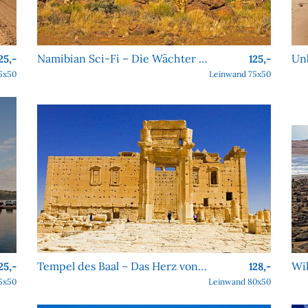
Namibian Sci-Fi – Die Wächter von Köcher Prime
25,-
125,-
5x50
Leinwand 75x50
Tempel des Baal – Das Herz von Palmyra
25,-
128,-
5x50
Leinwand 80x50