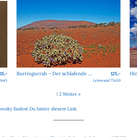
Burringurrah – Der schlafende Riese des Outbacks
115,-
125,-
0x45
Leinwand 75x50
1
2
Weiter »
wsky findest Du hinter diesem Link.