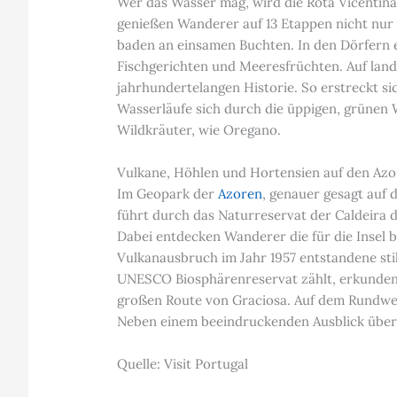
Wer das Wasser mag, wird die Rota Vicentina
genießen Wanderer auf 13 Etappen nicht nur
baden an einsamen Buchten. In den Dörfern e
Fischgerichten und Meeresfrüchten. Auf land
jahrhundertelangen Historie. So erstreckt s
Wasserläufe sich durch die üppigen, grünen 
Wildkräuter, wie Oregano.
Vulkane, Höhlen und Hortensien auf den Az
Im Geopark der
Azoren
, genauer gesagt auf 
führt durch das Naturreservat der Caldeira 
Dabei entdecken Wanderer die für die Insel 
Vulkanausbruch im Jahr 1957 entstandene sti
UNESCO Biosphärenreservat zählt, erkunden 
großen Route von Graciosa. Auf dem Rundweg
Neben einem beeindruckenden Ausblick über 
Quelle: Visit Portugal