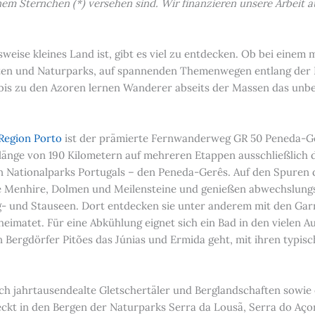
einem Sternchen (*) versehen sind. Wir finanzieren unsere Arbei
sweise kleines Land ist, gibt es viel zu entdecken. Ob bei ein
ten und Naturparks, auf spannenden Themenwegen entlang der 
bis zu den Azoren lernen Wanderer abseits der Massen das unb
Region Porto
ist der prämierte Fernwanderweg GR 50 Peneda-Ge
tlänge von 190 Kilometern auf mehreren Etappen ausschließlich
n Nationalparks Portugals – den Peneda-Gerês. Auf den Spuren d
 Menhire, Dolmen und Meilensteine und genießen abwechslungsre
rg- und Stauseen. Dort entdecken sie unter anderem mit den Ga
eimatet. Für eine Abkühlung eignet sich ein Bad in den vielen A
n Bergdörfer Pitões das Júnias und Ermida geht, mit ihren typi
 jahrtausendealte Gletschertäler und Berglandschaften sowie e
kt in den Bergen der Naturparks Serra da Lousã, Serra do Aço