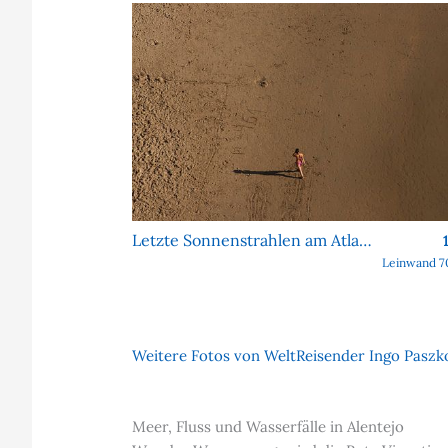
Letzte Sonnenstrahlen am Atlantik
Leinwand 7
Weitere Fotos von WeltReisender Ingo Paszko
Meer, Fluss und Wasserfälle in Alentejo