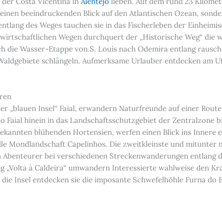
 der Costa Vicentina in
Alentejo
lieben. Auf dem rund 23 Kilomet
 einen beeindruckenden Blick auf den Atlantischen Ozean, sond
ntlang des Weges tauchen sie in das Fischerleben der Einheimisc
wirtschaftlichen Wegen durchquert der „Historische Weg“ die wi
ich die Wasser-Etappe von S. Louis nach Odemira entlang rausch
Waldgebiete schlängeln. Aufmerksame Urlauber entdecken am Ufe
oren
der „blauen Insel“ Faial, erwandern Naturfreunde auf einer Rout
do Faial hinein in das Landschaftsschutzgebiet der Zentralzone 
bekannten blühenden Hortensien, werfen einen Blick ins Innere e
lle Mondlandschaft Capelinhos. Die zweitkleinste und mitunter 
Abenteurer bei verschiedenen Streckenwanderungen entlang de
 „Volta à Caldeira“ umwandern Interessierte wahlweise den Kra
die Insel entdecken sie die imposante Schwefelhöhle Furna do 