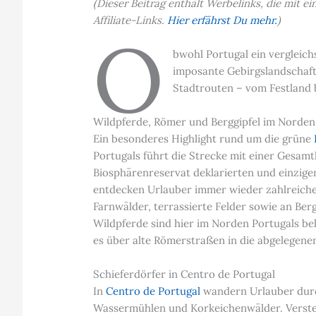
(Dieser Beitrag enthält Werbelinks, die mit 
Affiliate-Links.
Hier erfährst Du mehr.
)
O
bwohl Portugal ein vergleich
imposante Gebirgslandschaf
Stadtrouten – vom Festland 
Wildpferde, Römer und Berggipfel im Norden
Ein besonderes Highlight rund um die grüne
Portugals führt die Strecke mit einer Gesam
Biosphärenreservat deklarierten und einzige
entdecken Urlauber immer wieder zahlreiche
Farnwälder, terrassierte Felder sowie an Be
Wildpferde sind hier im Norden Portugals beh
es über alte Römerstraßen in die abgelegene
Schieferdörfer in Centro de Portugal
In
Centro de Portugal
wandern Urlauber durch
Wassermühlen und Korkeichenwälder. Verstec