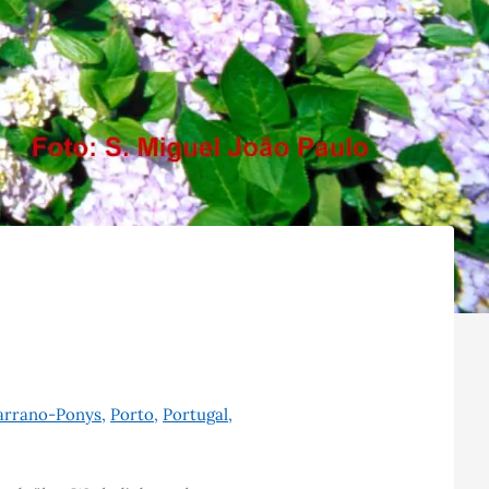
arrano-Ponys
,
Porto
,
Portugal
,