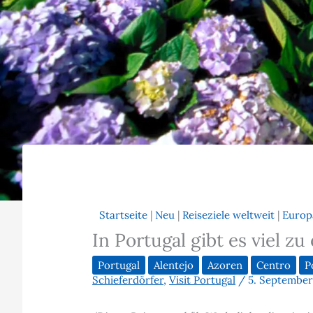
Startseite
|
Neu
|
Reiseziele weltweit
|
Europ
In Portugal gibt es viel z
Portugal
Alentejo
Azoren
Centro
P
Schieferdörfer
,
Visit Portugal
/
5. September