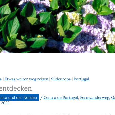
a
|
Etwas weiter weg reisen
|
Südeuropa
|
Portugal
u entdecken
orto und der Norden
/
Centro de Portugal
,
Fernwanderweg
,
G
 2022