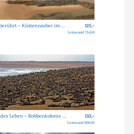
Unberührt – Küstenzauber im Alentejo
125,-
Leinwand 75x50
Wildes Leben – Robbenkolonie am Cape Cross
133,-
Leinwand 90x50