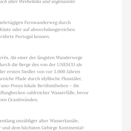
t auch über Werbelinks und sogenannte
em mehrtägigen Fernwanderweg durch
Küste oder auf abwechslungsreichen
erührte Portugal kennen.
rês. Als einer der längsten Wanderwege
 durch die Berge des von der UNESCO als
er ersten Siedler von vor 5.000 Jahren
iche Pfade durch idyllische Flusstäler,
rrano-Ponys lokale Berühmtheiten – die
uffangbecken zahlreicher Wasserfälle, bevor
schen Granitwänden.
ntlang unzähliger alter Wasserkanäle,
r und dem höchsten Gebirge Kontinental-