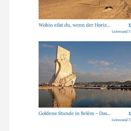
Wohin eilst du, wenn der Horizont sich nie nähert?
1
Leinwand 7
Goldene Stunde in Belém – Das Denkmal der Entdeckungen
1
Leinwand 7