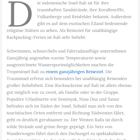
D
ie indonesische Insel Bali ist für ihre
traumhaften Sandstrände, ihre Korallenriffe,
Vulkanberge und Reisfelder bekannt. Außerdem
gibt es auf dem exotischen Eiland bedeutende
religiöse Stätten zu sehen. Als Reiseziel für unabhängige
Backpacking-Ferien ist Bali sehr beliebt.
Schwimmen, schnorcheln und Fahrradausflüge unternehmen
Ganzjährig angenehm warme Temperaturen sowie
ausgezeichnete Wassersportmöglichkeiten machen die
Tropeninsel Bali zu
einem ganzjährigen Reiseziel
. Die
Trauminsel erfreut sich besonders bei unabhängig Reisenden
großer Beliebtheit. Eine Rucksackreise auf Bali ist allein ebenso
gut möglich wie zu zweit, als Familie oder in der Gruppe.
Populäre Urlaubsorte wie Seminyak, Nusa Dua und Sanur
befinden sich im Süden der Insel. Sobald man sich von den
touristischen Orten entfernt und Richtung Südwesten fährt,
geht es deutlich geruhsamer zu. Der Westen Balis ist durch
wilde Strände und grüne Berge geprägt. Ein Netz von
Wanderwegen führt durch den Dschungel zu spektakulären