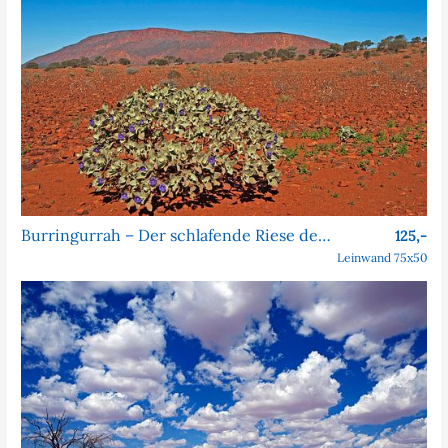
Burringurrah – Der schlafende Riese des Outbacks
125,-
Leinwand 75x50