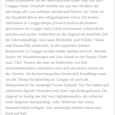
Aussichtspunkten. An der südwestlichen Küste liegt das Dorf
Canggu. Diese Ortschaft besteht nur aus vier Straßen, die
allerdings alle zum schönen Sandstrand führen. Die Natur ist
die Hauptattraktion des ruhiggelegenen Ortes. Die besten
Aktivitäten in Canggu (https://www.travelicia.de/besten-
aktivitaeten-in-canggu-bali/) sind schwimmen, schnorcheln,
tauchen und surfen. Außerdem ist die Gegend ein beliebtes Ziel
für Fahrradausflüge. Man kann Reisfelder und Wälder, Flüsse
und Wasserfälle entdecken. In den typischen lokalen
Restaurants in Canggu werden lokale Speisen serviert. Abends
finden oft Veranstaltungen mit Live-Musik in den Beach-Clubs
statt. Über Touren, die man im Südwesten von Bali
unternehmen kann, informiert man sich am besten schon vor
der Abreise. Als Recherchequellen bieten sich Reiseblogs rund
um die Thema Backpacking an. Canggu ist auch als
Sehnsuchtsort für Aussteiger*innen bekannt. Vor Ort haben sich
zahlreiche digitale Nomaden und Start-ups niedergelassen. Die
Gegend ist häufig das Ziel von Digitalnomaden, die während
einer längeren Backpacking- oder Weltreise hier einen
Badeaufenthalt einlegen. Von unterwegs arbeiten kann man
auch auf Bali.