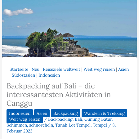
Startseite
|
Neu
|
Reiseziele weltweit
|
Weit weg reisen
|
Asien
|
Südostasien
|
Indonesien
Backpacking auf Bali – die
interessantesten Aktivitäten in
Canggu
Indonesien
Asien
Backpacking
Wandern & Trekking
Weit weg reisen
/
Backpacking
,
Bali
,
Gunung Batur
,
Schimmen
,
schnorcheln
,
Tanah Lot Tempel
,
Tempel
/
8.
Februar 2023