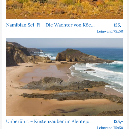
Namibian Sci-Fi – Die Wächter von Köcher Prime
125,-
Leinwand 75x50
Unberührt – Küstenzauber im Alentejo
125,-
Leinwand 75x50