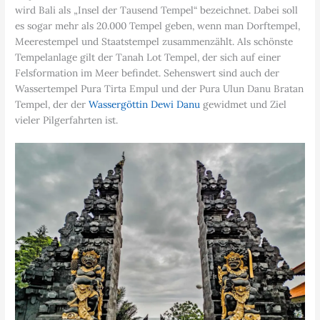
wird Bali als „Insel der Tausend Tempel“ bezeichnet. Dabei soll
es sogar mehr als 20.000 Tempel geben, wenn man Dorftempel,
Meerestempel und Staatstempel zusammenzählt. Als schönste
Tempelanlage gilt der Tanah Lot Tempel, der sich auf einer
Felsformation im Meer befindet. Sehenswert sind auch der
Wassertempel Pura Tirta Empul und der Pura Ulun Danu Bratan
Tempel, der der
Wassergöttin Dewi Danu
gewidmet und Ziel
vieler Pilgerfahrten ist.