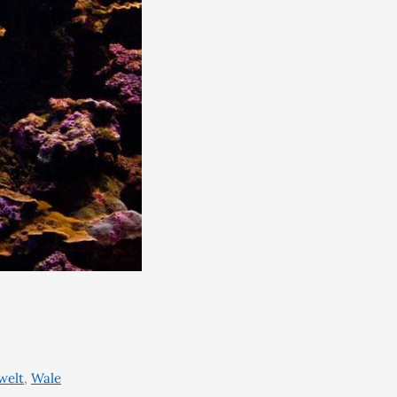
welt
,
Wale