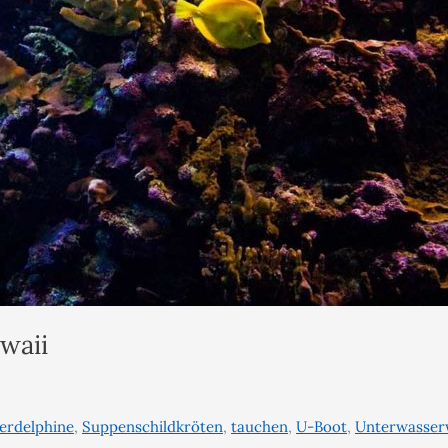
waii
erdelphine
,
Suppenschildkröten
,
tauchen
,
U-Boot
,
Unterwasser