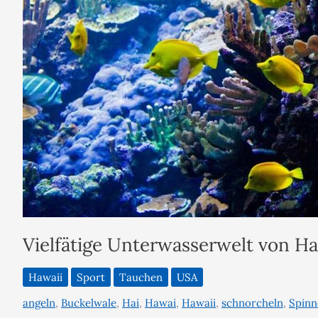
Vielfätige Unterwasserwelt von Ha
Hawaii
Sport
Tauchen
USA
angeln
,
Buckelwale
,
Hai
,
Hawai
,
Hawaii
,
schnorcheln
,
Spinn