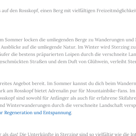
s auf den Rosskopf, einen Berg mit vielfältigen Freizeitmöglic
nis. Im Sommer locken die umliegenden Berge zu Wanderungen un
 Ausblicke auf die umliegende Natur. Im Winter wird Sterzing z
ufer die bestens präparierten Loipen durch die verschneite La
h geschmückten Straßen und dem Duft von Glühwein, verleiht Ste
 breites Angebot bereit. Im Sommer kannst du dich beim Wandern
k am Rosskopf bietet Adrenalin pur für Mountainbike-Fans. Im 
skopf sind sowohl für Anfänger als auch für erfahrene Skifahrer
und Winterwanderungen durch die verschneite Landschaft vers
 zur Regeneration und Entspannung
.
er als das! Die Unterkünfte in Sterzing sind so vielfältig wie die