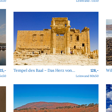
5x50
Leinwand 75x50
Tempel des Baal – Das Herz von Palmyra
25,-
128,-
5x50
Leinwand 80x50