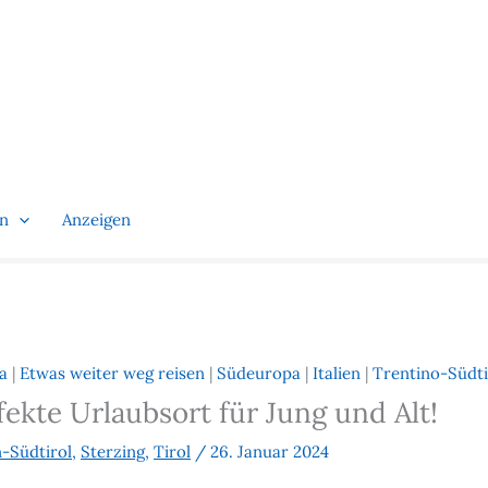
en
Anzeigen
a
|
Etwas weiter weg reisen
|
Südeuropa
|
Italien
|
Trentino-Südti
rfekte Urlaubsort für Jung und Alt!
-Südtirol
,
Sterzing
,
Tirol
/
26. Januar 2024