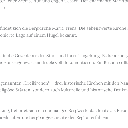
lalterlicher Architektur und engen Gassen. Der charmante Markt
in.
findet sich die Bergkirche Maria Trens. Die sehenswerte Kirche
ponierte Lage auf einem Hügel bekannt.
k in die Geschichte der Stadt und ihrer Umgebung. Es beherber
is zur Gegenwart eindrucksvoll dokumentieren. Ein Besuch sollt
ogenannten „Dreikirchen“ – drei historische Kirchen mit den Na
religiöse Stätten, sondern auch kulturelle und historische Denk
zing, befindet sich ein ehemaliges Bergwerk, das heute als Bes
d mehr über die Bergbaugeschichte der Region erfahren.