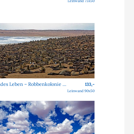
Leinwand 75x50
Wildes Leben – Robbenkolonie am Cape Cross
133,-
Leinwand 90x50