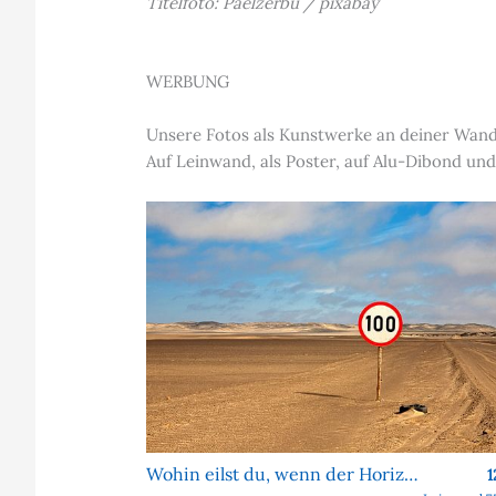
Titelfoto: Paelzerbu / pixabay
WERBUNG
Unsere Fotos als Kunstwerke an deiner Wan
Auf Leinwand, als Poster, auf Alu-Dibond und
Wohin eilst du, wenn der Horizont sich nie nähert?
1