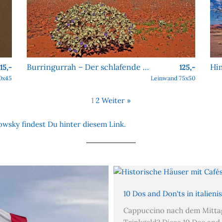
Burringurrah – Der schlafende Riese des Outbacks
115,-
125,-
0x45
Leinwand 75x50
1
2
Weiter »
wsky findest Du hinter diesem Link.
10 Dos and Don‘ts in italien
Cappuccino nach dem Mittag