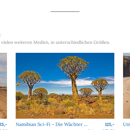
d
 vielen weiteren Medien, in unterschiedlichen Größen.
Namibian Sci-Fi – Die Wächter von Köcher Prime
25,-
125,-