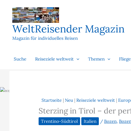
Zum
Inhalt
springen
WeltReisender Magazin
Magazin für individuelles Reisen
Suche
Reiseziele weltweit
Themen
Flieg
Startseite
|
Neu
|
Reiseziele weltweit
|
Europ
Sterzing in Tirol – der pe
Trentino-Südtirol
Italien
/
Bozen
,
Bozen