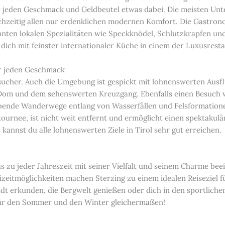
ür jeden Geschmack und Geldbeutel etwas dabei. Die meisten Unte
ichzeitig allen nur erdenklichen modernen Komfort. Die Gastrono
nten lokalen Spezialitäten wie Speckknödel, Schlutzkrapfen und
 dich mit feinster internationaler Küche in einem der Luxusres
ür jeden Geschmack
esucher. Auch die Umgebung ist gespickt mit lohnenswerten Ausfl
Dom und dem sehenswerten Kreuzgang. Ebenfalls einen Besuch we
ubende Wanderwege entlang von Wasserfällen und Felsformatione
urnee, ist nicht weit entfernt und ermöglicht einen spektakulär
annst du alle lohnenswerten Ziele in Tirol sehr gut erreichen.
as zu jeder Jahreszeit mit seiner Vielfalt und seinem Charme beei
izeitmöglichkeiten machen Sterzing zu einem idealen Reiseziel 
dt erkunden, die Bergwelt genießen oder dich in den sportliche
s für den Sommer und den Winter gleichermaßen!