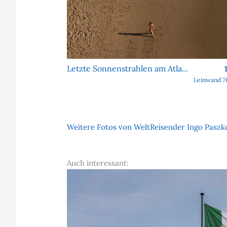
Letzte Sonnenstrahlen am Atlantik
Leinwand 7
Weitere Fotos von WeltReisender Ingo Paszko
Auch interessant: