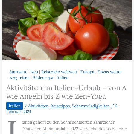
Startseite
|
Neu
|
Reiseziele weltweit
|
Europa
|
Etwas weiter
weg reisen
|
Südeuropa
|
Italien
Aktivitäten im Italien-Urlaub – von A
wie Angeln bis Z wie Zen-Yoga
Italien
/
Aktivitäten
,
Reisetipps
,
Sehenswürdigkeiten
/
6.
Februar 2024
I
talien gehört zu den Sehnsuchtsorten zahlreicher
Deutscher. Allein im Jahr 2022 verzeichnete das beliebte