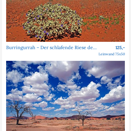
Burringurrah – Der schlafende Riese des Outbacks
125,-
Leinwand 75x50