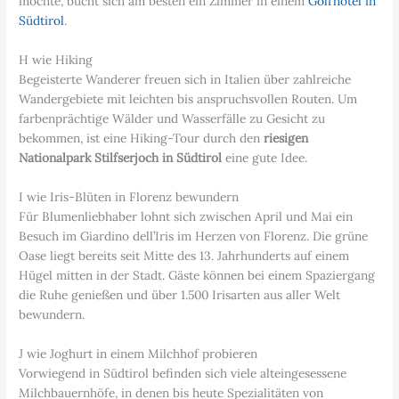
möchte, bucht sich am besten ein Zimmer in einem
Golfhotel in
Südtirol
.
H wie Hiking
Begeisterte Wanderer freuen sich in Italien über zahlreiche
Wandergebiete mit leichten bis anspruchsvollen Routen. Um
farbenprächtige Wälder und Wasserfälle zu Gesicht zu
bekommen, ist eine Hiking-Tour durch den
riesigen
Nationalpark Stilfserjoch in Südtirol
eine gute Idee.
I wie Iris-Blüten in Florenz bewundern
Für Blumenliebhaber lohnt sich zwischen April und Mai ein
Besuch im Giardino dell’Iris im Herzen von Florenz. Die grüne
Oase liegt bereits seit Mitte des 13. Jahrhunderts auf einem
Hügel mitten in der Stadt. Gäste können bei einem Spaziergang
die Ruhe genießen und über 1.500 Irisarten aus aller Welt
bewundern.
J wie Joghurt in einem Milchhof probieren
Vorwiegend in Südtirol befinden sich viele alteingesessene
Milchbauernhöfe, in denen bis heute Spezialitäten von