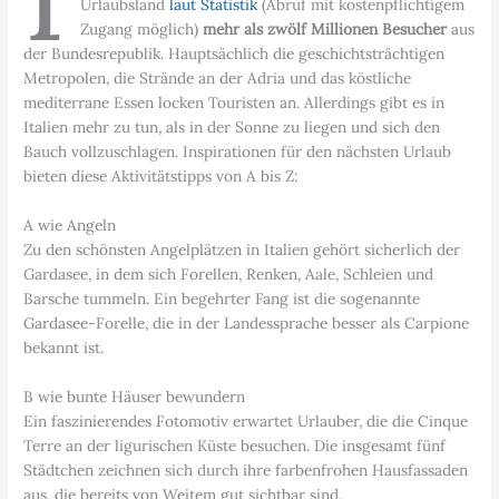
Urlaubsland
laut Statistik
(Abruf mit kostenpflichtigem
Zugang möglich)
mehr als zwölf Millionen Besucher
aus
der Bundesrepublik. Hauptsächlich die geschichtsträchtigen
Metropolen, die Strände an der Adria und das köstliche
mediterrane Essen locken Touristen an. Allerdings gibt es in
Italien mehr zu tun, als in der Sonne zu liegen und sich den
Bauch vollzuschlagen. Inspirationen für den nächsten Urlaub
bieten diese Aktivitätstipps von A bis Z:
A wie Angeln
Zu den schönsten Angelplätzen in Italien gehört sicherlich der
Gardasee, in dem sich Forellen, Renken, Aale, Schleien und
Barsche tummeln. Ein begehrter Fang ist die sogenannte
Gardasee-Forelle, die in der Landessprache besser als Carpione
bekannt ist.
B wie bunte Häuser bewundern
Ein faszinierendes Fotomotiv erwartet Urlauber, die die Cinque
Terre an der ligurischen Küste besuchen. Die insgesamt fünf
Städtchen zeichnen sich durch ihre farbenfrohen Hausfassaden
aus, die bereits von Weitem gut sichtbar sind.