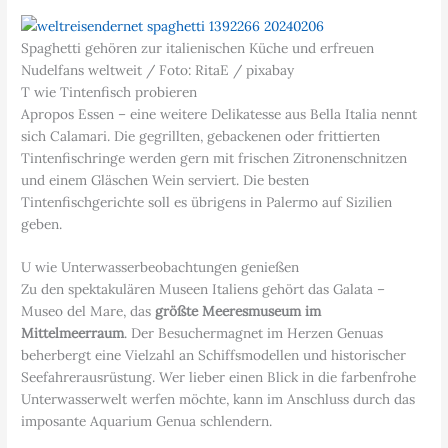
Spaghetti gehören zur italienischen Küche und erfreuen
Nudelfans weltweit / Foto: RitaE / pixabay
T wie Tintenfisch probieren
Apropos Essen – eine weitere Delikatesse aus Bella Italia nennt
sich Calamari. Die gegrillten, gebackenen oder frittierten
Tintenfischringe werden gern mit frischen Zitronenschnitzen
und einem Gläschen Wein serviert. Die besten
Tintenfischgerichte soll es übrigens in Palermo auf Sizilien
geben.
U wie Unterwasserbeobachtungen genießen
Zu den spektakulären Museen Italiens gehört das Galata –
Museo del Mare, das
größte Meeresmuseum im
Mittelmeerraum
. Der Besuchermagnet im Herzen Genuas
beherbergt eine Vielzahl an Schiffsmodellen und historischer
Seefahrerausrüstung. Wer lieber einen Blick in die farbenfrohe
Unterwasserwelt werfen möchte, kann im Anschluss durch das
imposante Aquarium Genua schlendern.