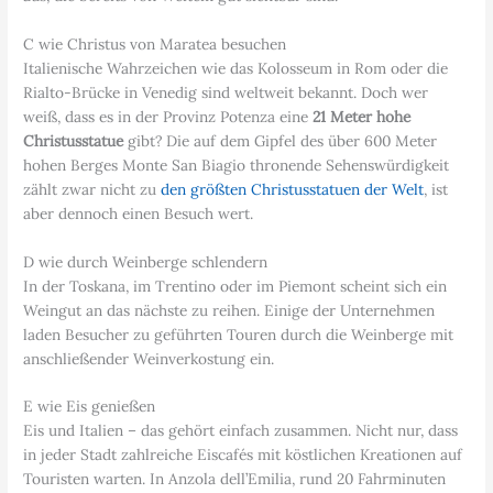
C wie Christus von Maratea besuchen
Italienische Wahrzeichen wie das Kolosseum in Rom oder die
Rialto-Brücke in Venedig sind weltweit bekannt. Doch wer
weiß, dass es in der Provinz Potenza eine
21 Meter hohe
Christusstatue
gibt? Die auf dem Gipfel des über 600 Meter
hohen Berges Monte San Biagio thronende Sehenswürdigkeit
zählt zwar nicht zu
den größten Christusstatuen der Welt
, ist
aber dennoch einen Besuch wert.
D wie durch Weinberge schlendern
In der Toskana, im Trentino oder im Piemont scheint sich ein
Weingut an das nächste zu reihen. Einige der Unternehmen
laden Besucher zu geführten Touren durch die Weinberge mit
anschließender Weinverkostung ein.
E wie Eis genießen
Eis und Italien – das gehört einfach zusammen. Nicht nur, dass
in jeder Stadt zahlreiche Eiscafés mit köstlichen Kreationen auf
Touristen warten. In Anzola dell’Emilia, rund 20 Fahrminuten