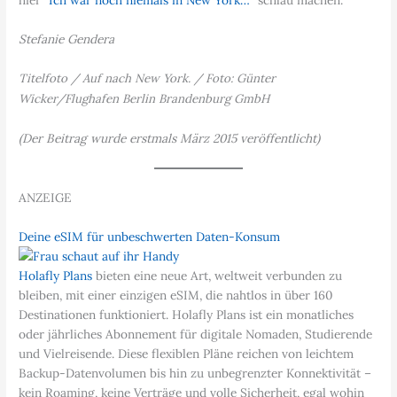
hier
“Ich war noch niemals in New York…”
schlau machen.
Stefanie Gendera
Titelfoto / Auf nach New York. / Foto: Günter
Wicker/Flughafen Berlin Brandenburg GmbH
(Der Beitrag wurde erstmals März 2015 veröffentlicht)
ANZEIGE
Deine eSIM für unbeschwerten Daten-Konsum
Holafly Plans
bieten eine neue Art, weltweit verbunden zu
bleiben, mit einer einzigen eSIM, die nahtlos in über 160
Destinationen funktioniert. Holafly Plans ist ein monatliches
oder jährliches Abonnement für digitale Nomaden, Studierende
und Vielreisende. Diese flexiblen Pläne reichen von leichtem
Backup-Datenvolumen bis hin zu unbegrenzter Konnektivität –
kein Roaming, keine Verträge und volle Sicherheit, egal wohin