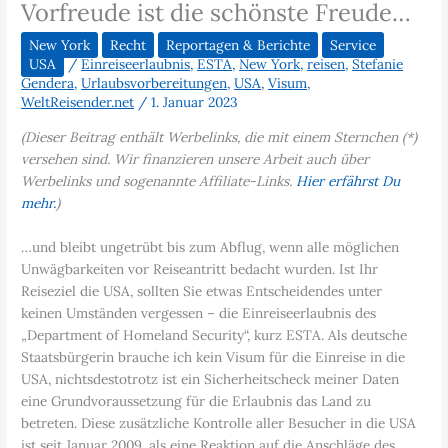
Vorfreude ist die schönste Freude…
New York
Recht
Reportagen & Berichte
Service
USA
/
Einreiseerlaubnis
,
ESTA
,
New York
,
reisen
,
Stefanie
Gendera
,
Urlaubsvorbereitungen
,
USA
,
Visum
,
WeltReisender.net
/
1. Januar 2023
(Dieser Beitrag enthält Werbelinks, die mit einem Sternchen (*)
versehen sind. Wir finanzieren unsere Arbeit auch über
Werbelinks und sogenannte Affiliate-Links.
Hier erfährst Du
mehr.
)
…und bleibt ungetrübt bis zum Abflug, wenn alle möglichen
Unwägbarkeiten vor Reiseantritt bedacht wurden. Ist Ihr
Reiseziel die USA, sollten Sie etwas Entscheidendes unter
keinen Umständen vergessen – die Einreiseerlaubnis des
„Department of Homeland Security“, kurz ESTA. Als deutsche
Staatsbürgerin brauche ich kein Visum für die Einreise in die
USA, nichtsdestotrotz ist ein Sicherheitscheck meiner Daten
eine Grundvoraussetzung für die Erlaubnis das Land zu
betreten. Diese zusätzliche Kontrolle aller Besucher in die USA
ist seit Januar 2009, als eine Reaktion auf die Anschläge des