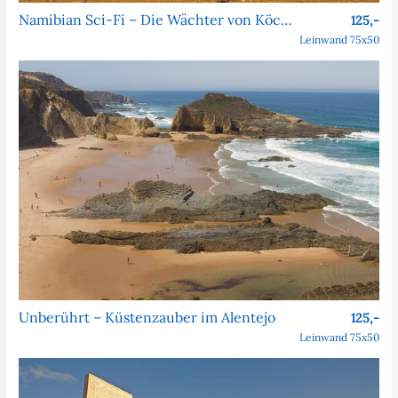
Namibian Sci-Fi – Die Wächter von Köcher Prime
125,-
Leinwand 75x50
Unberührt – Küstenzauber im Alentejo
125,-
Leinwand 75x50