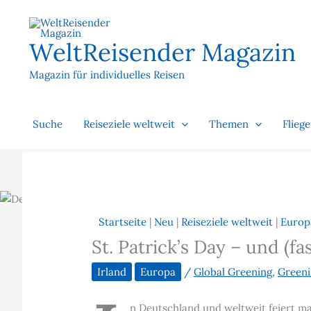
Zum
Inhalt
springen
WeltReisender Magazin
Magazin für individuelles Reisen
Suche
Reiseziele weltweit
Themen
Flieg
Startseite
|
Neu
|
Reiseziele weltweit
|
Europ
St. Patrick’s Day – und (fa
Irland
Europa
/
Global Greening
,
Green
n Deutschland und weltweit feiert ma