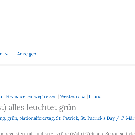
en
Anzeigen
a
|
Etwas weiter weg reisen
|
Westeuropa
|
Irland
st) alles leuchtet grün
ing
,
grün
,
Nationalfeiertag
,
St. Patrick
,
St. Patrick's Day
/
17. Mär
n begeistert mit und setzt grüne (Wahr)-Zeichen. Schon seit vi