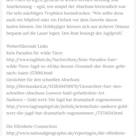
Anerkennung – egal, wie simpel der Abschuss letztendlich war.
Die teils mächtigen Trophäen beeindrucken. “Wie sollte denn
auch ein Nilpferd oder ein Elefant vor dem Gewehr davon
laufen können. Die Hobbyjäger können sich aus sicherer Distanz
bequem auf die Lauer legen. Den Rest besorgt der Jagdprofi.”
Weiterführende Links
Kein Paradies für wilde Tiere:
http://www.tagblatt.de/Nachrichten/Kein-Paradies-fuer-
wilde-Tiere-Jagd-in-Afrika-boomt-Grossteil-der-Beute-geht-
nach-Asien-157888.html
Gezüchtet für den schnellen Abschuss:
http://derstandard.at/1358304700170/Gezuechtet-fuer-den-
schnellen-Abschuss-Loewen-bald-gefaehrdete-Art
Nashorn – Gold wert: Die Jagd hat dramatisch zugenommen:
http://www.tagesspiegel.de/politik/artenschutz-nashorn-gold-
wert-die-jagd-hat-dramatisch-zugenommen-/7373654.html
Die Elfenbein-Connection:
http://www.nationalgeographic.de/reportagen/die-elfenbein-