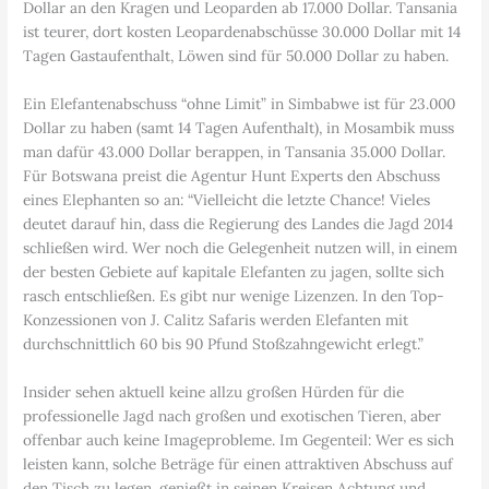
Dollar an den Kragen und Leoparden ab 17.000 Dollar. Tansania
ist teurer, dort kosten Leopardenabschüsse 30.000 Dollar mit 14
Tagen Gastaufenthalt, Löwen sind für 50.000 Dollar zu haben.
Ein Elefantenabschuss “ohne Limit” in Simbabwe ist für 23.000
Dollar zu haben (samt 14 Tagen Aufenthalt), in Mosambik muss
man dafür 43.000 Dollar berappen, in Tansania 35.000 Dollar.
Für Botswana preist die Agentur Hunt Experts den Abschuss
eines Elephanten so an: “Vielleicht die letzte Chance! Vieles
deutet darauf hin, dass die Regierung des Landes die Jagd 2014
schließen wird. Wer noch die Gelegenheit nutzen will, in einem
der besten Gebiete auf kapitale Elefanten zu jagen, sollte sich
rasch entschließen. Es gibt nur wenige Lizenzen. In den Top-
Konzessionen von J. Calitz Safaris werden Elefanten mit
durchschnittlich 60 bis 90 Pfund Stoßzahngewicht erlegt.”
Insider sehen aktuell keine allzu großen Hürden für die
professionelle Jagd nach großen und exotischen Tieren, aber
offenbar auch keine Imageprobleme. Im Gegenteil: Wer es sich
leisten kann, solche Beträge für einen attraktiven Abschuss auf
den Tisch zu legen, genießt in seinen Kreisen Achtung und