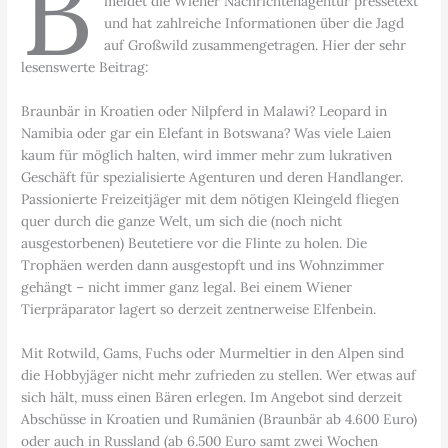
B
meldet die Wiener Nachrichtenagentur pressetext
und hat zahlreiche Informationen über die Jagd
auf Großwild zusammengetragen. Hier der sehr
lesenswerte Beitrag:
Braunbär in Kroatien oder Nilpferd in Malawi? Leopard in
Namibia oder gar ein Elefant in Botswana? Was viele Laien
kaum für möglich halten, wird immer mehr zum lukrativen
Geschäft für spezialisierte Agenturen und deren Handlanger.
Passionierte Freizeitjäger mit dem nötigen Kleingeld fliegen
quer durch die ganze Welt, um sich die (noch nicht
ausgestorbenen) Beutetiere vor die Flinte zu holen. Die
Trophäen werden dann ausgestopft und ins Wohnzimmer
gehängt – nicht immer ganz legal. Bei einem Wiener
Tierpräparator lagert so derzeit zentnerweise Elfenbein.
Mit Rotwild, Gams, Fuchs oder Murmeltier in den Alpen sind
die Hobbyjäger nicht mehr zufrieden zu stellen. Wer etwas auf
sich hält, muss einen Bären erlegen. Im Angebot sind derzeit
Abschüsse in Kroatien und Rumänien (Braunbär ab 4.600 Euro)
oder auch in Russland (ab 6.500 Euro samt zwei Wochen