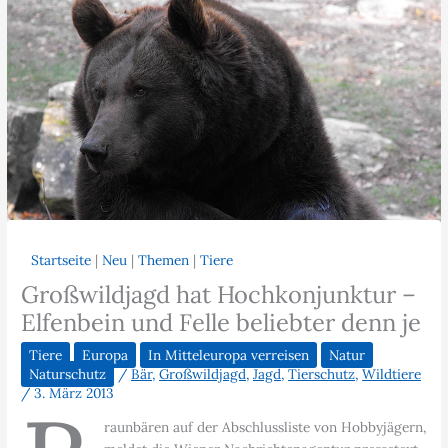
Startseite
|
Neu
|
Themen
|
Tiere
Großwildjagd hat Hochkonjunktur –
Elfenbein und Felle beliebter denn je
Tiere
Europa
In Mitteleuropa verreisen
Natur
Naturschutz
/
Bär
,
Großwildjagd
,
Jagd
,
Tierschutz
,
Wildtiere
/
3. März 2013
raunbären auf der Abschlussliste von Hobbyjägern,