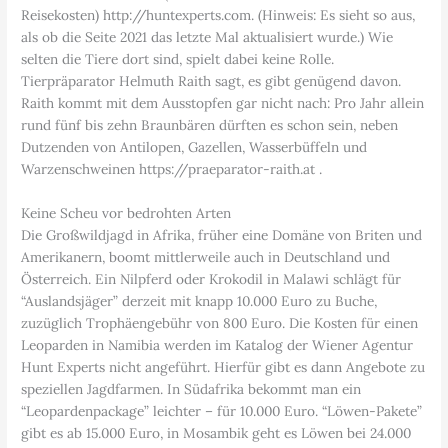
Reisekosten) http://huntexperts.com. (Hinweis: Es sieht so aus,
als ob die Seite 2021 das letzte Mal aktualisiert wurde.) Wie
selten die Tiere dort sind, spielt dabei keine Rolle.
Tierpräparator Helmuth Raith sagt, es gibt genügend davon.
Raith kommt mit dem Ausstopfen gar nicht nach: Pro Jahr allein
rund fünf bis zehn Braunbären dürften es schon sein, neben
Dutzenden von Antilopen, Gazellen, Wasserbüffeln und
Warzenschweinen https://praeparator-raith.at .
Keine Scheu vor bedrohten Arten
Die Großwildjagd in Afrika, früher eine Domäne von Briten und
Amerikanern, boomt mittlerweile auch in Deutschland und
Österreich. Ein Nilpferd oder Krokodil in Malawi schlägt für
“Auslandsjäger” derzeit mit knapp 10.000 Euro zu Buche,
zuzüglich Trophäengebühr von 800 Euro. Die Kosten für einen
Leoparden in Namibia werden im Katalog der Wiener Agentur
Hunt Experts nicht angeführt. Hierfür gibt es dann Angebote zu
speziellen Jagdfarmen. In Südafrika bekommt man ein
“Leopardenpackage” leichter – für 10.000 Euro. “Löwen-Pakete”
gibt es ab 15.000 Euro, in Mosambik geht es Löwen bei 24.000