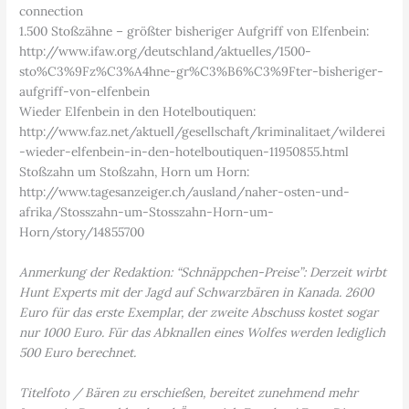
connection
1.500 Stoßzähne – größter bisheriger Aufgriff von Elfenbein:
http://www.ifaw.org/deutschland/aktuelles/1500-
sto%C3%9Fz%C3%A4hne-gr%C3%B6%C3%9Fter-bisheriger-
aufgriff-von-elfenbein
Wieder Elfenbein in den Hotelboutiquen:
http://www.faz.net/aktuell/gesellschaft/kriminalitaet/wilderei
-wieder-elfenbein-in-den-hotelboutiquen-11950855.html
Stoßzahn um Stoßzahn, Horn um Horn:
http://www.tagesanzeiger.ch/ausland/naher-osten-und-
afrika/Stosszahn-um-Stosszahn-Horn-um-
Horn/story/14855700
Anmerkung der Redaktion: “Schnäppchen-Preise”: Derzeit wirbt
Hunt Experts mit der Jagd auf Schwarzbären in Kanada. 2600
Euro für das erste Exemplar, der zweite Abschuss kostet sogar
nur 1000 Euro. Für das Abknallen eines Wolfes werden lediglich
500 Euro berechnet.
Titelfoto / Bären zu erschießen, bereitet zunehmend mehr