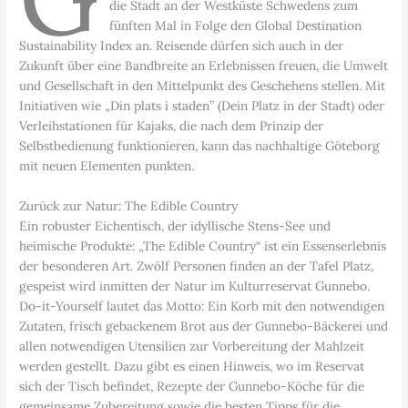
die Stadt an der Westküste Schwedens zum
fünften Mal in Folge den Global Destination
Sustainability Index an. Reisende dürfen sich auch in der
Zukunft über eine Bandbreite an Erlebnissen freuen, die Umwelt
und Gesellschaft in den Mittelpunkt des Geschehens stellen. Mit
Initiativen wie „Din plats i staden” (Dein Platz in der Stadt) oder
Verleihstationen für Kajaks, die nach dem Prinzip der
Selbstbedienung funktionieren, kann das nachhaltige Göteborg
mit neuen Elementen punkten.
Zurück zur Natur: The Edible Country
Ein robuster Eichentisch, der idyllische Stens-See und
heimische Produkte: „The Edible Country“ ist ein Essenserlebnis
der besonderen Art. Zwölf Personen finden an der Tafel Platz,
gespeist wird inmitten der Natur im Kulturreservat Gunnebo.
Do-it-Yourself lautet das Motto: Ein Korb mit den notwendigen
Zutaten, frisch gebackenem Brot aus der Gunnebo-Bäckerei und
allen notwendigen Utensilien zur Vorbereitung der Mahlzeit
werden gestellt. Dazu gibt es einen Hinweis, wo im Reservat
sich der Tisch befindet, Rezepte der Gunnebo-Köche für die
gemeinsame Zubereitung sowie die besten Tipps für die