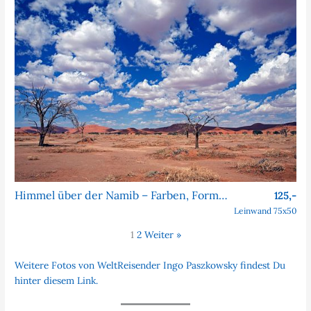
Himmel über der Namib – Farben, Formen, Faszination
125,-
Leinwand 75x50
1
2
Weiter »
Weitere Fotos von WeltReisender Ingo Paszkowsky findest Du
hinter diesem Link.