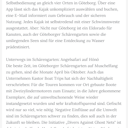
Selbstbedienung an gleich vier Orten in Göteborg. Über eine
App lässt sich das Kajak unkompliziert auswählen und buchen,
eine E-Mail informiert zum Gebrauch und der sicheren
Nutzung. Jedes Kajak ist selbstredend mit einer Schwimmweste
ausgestattet. Aber: Nicht nur Göteborg ist ein Eldorado für
Kanuten, auch der Göteborger Schärengarten sowie die
umliegenden Seen sind für eine Entdeckung zu Wasser
prädestiniert.
Unterwegs im Schärengarten: Angelsafari auf Hönö
Die beste Zeit, im Göteborger Schärengarten auf Muschelfang
zu gehen, sind die Monate April bis Oktober. Auch das
Unternehmen Kastor Boat Trips hat sich der Nachhaltigkeit
verschrieben: Für die Touren kommen vor Ort gebaute Boote
mit Zweizylindermotoren zum Einsatz; in die Jahre gekommene
Exemplare, die auf umweltschonende Weise wieder
instandgesetzt wurden und sehr kraftstoffsparend sind. Gefischt
wird nur so viel, wie nötig. Negative Einflüsse auf die Umwelt
sind im Schärengarten schwer zu finden, dies soll auch in der
Zukunft so bleiben. Die Initiative „Divers Against Ghost Nets“ ist