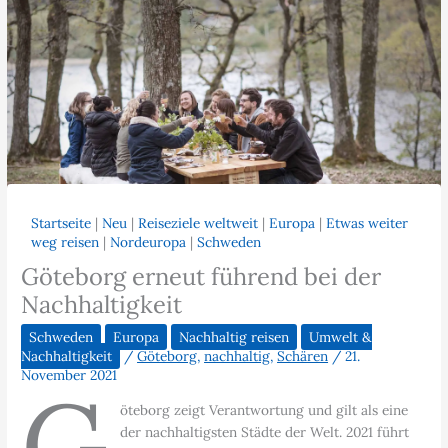
Startseite
|
Neu
|
Reiseziele weltweit
|
Europa
|
Etwas weiter
weg reisen
|
Nordeuropa
|
Schweden
Göteborg erneut führend bei der
Nachhaltigkeit
Schweden
Europa
Nachhaltig reisen
Umwelt &
Nachhaltigkeit
/
Göteborg
,
nachhaltig
,
Schären
/
21.
November 2021
G
öteborg zeigt Verantwortung und gilt als eine
der nachhaltigsten Städte der Welt. 2021 führt