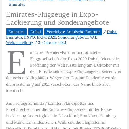
Emirates
Emirates-Flugzeuge in Expo-
Lackierung und Sonderangebote
Emirates
Dubai
Vereinigte Arabische Emirate
/
Dubai
,
Emirates
,
EXPO
,
EXPO2020
,
Sonderangebote
,
VAE
,
Weltaustellung
/
3. Oktober 2021
E
mirates, Premier-Partner und offizielle
Fluggesellschaft der Expo 2020 Dubai, feierte die
Eröffnung der Weltausstellung am 1. Oktober mit
dem Einsatz seiner Expo-Flugzeuge zu seinen vier
deutschen Abflughäfen. Wegen der Corona-Pandemie wurde
die Ausstellung auf 2021 verschoben, der Name blieb aber
identisch.
Am Freitagnachmittag konnten Planespotter und
Flughafenbesucher die Emirates-Flugzeuge mit der Expo-
Lackierung fast zeitgleich in Düsseldorf, Frankfurt, Hamburg
und München landen sehen. Während die Flughäfen in
Düsseldorf, Frankfurt und Hamburg mit Boeing 777-300ER-Jets