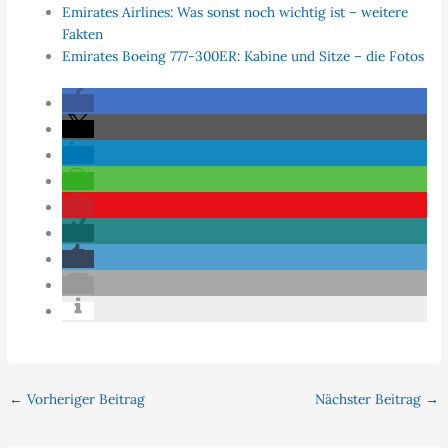
Emirates Airlines: Was sonst noch wichtig ist – weitere
Fakten
Emirates Boeing 777-300ER: Kabine und Sitze – die Fotos
←
Vorheriger Beitrag
Nächster Beitrag
→