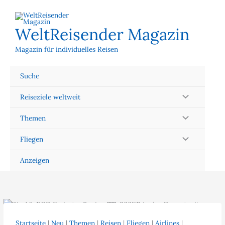
Zum
Inhalt
springen
WeltReisender Magazin
Magazin für individuelles Reisen
Suche
Reiseziele weltweit
Themen
Fliegen
Anzeigen
Startseite
|
Neu
|
Themen
|
Reisen
|
Fliegen
|
Airlines
|