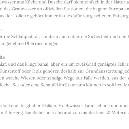
rauwasser aus Küche und Dusche darf nicht einfach in der Natur 
 das Grauwasser an offiziellen Stationen, die in ganz Europa a
aus der Toilette gehört immer in die dafür vorgesehenen Entsor
n
über die Schlafqualität, sondern auch über die Sicherheit und d
l unangenehme Überraschungen.
lte
af, und das klingt banal, aber ein um zwei Grad geneigtes Fah
 Kunststoff oder Holz gehören deshalb zur Grundausstattung jedes
en weiche Wiesen oder sandige Wege zur Falle werden, aus der 
bleche-Set oder eine Schaufel im Stauraum können in solchen M
erlockend, birgt aber Risiken. Hochwasser kann schnell und uner
m Fahrzeug. Ein Sicherheitsabstand von mindestens 50 Metern z