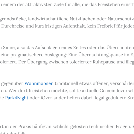
inem der attraktivsten Ziele für alle, die das Freistehen ernsth
vatgrundstücke, landwirtschaftliche Nutzflächen oder Naturschu
 Durchreise und kurzfristigen Aufenthalt, kein Freibrief für jede
n Sinne, also das Aufschlagen eines Zeltes oder das Übernachte
t eine pragmatischere Auslegung: Eine Übernachtungspause im F
toleriert. Der Übergang zwischen tolerierter Ruhepause und ill
ch gegenüber
Wohnmobilen
traditionell etwas offener, verschärfe
ten. Wer dort freistehen möchte, sollte aktuelle Gemeindevorsch
wie
Park4Night
oder iOverlander helfen dabei, legal geduldete St
t in der Praxis häufig an schlicht gelösten technischen Fragen.
ht oder fällt.