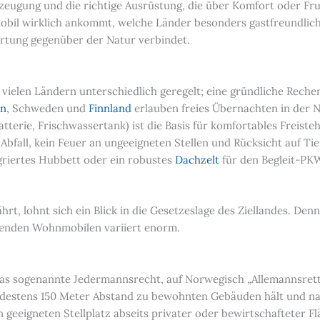
gung und die richtige Ausrüstung, die über Komfort oder Frust
il wirklich ankommt, welche Länder besonders gastfreundlich
rtung gegenüber der Natur verbindet.
ielen Ländern unterschiedlich geregelt; eine gründliche Recherc
en
, Schweden und
Finnland
erlauben freies Übernachten in der N
tterie, Frischwassertank) ist die Basis für komfortables Freist
fall, kein Feuer an ungeeigneten Stellen und Rücksicht auf Tierwe
egriertes Hubbett oder ein robustes
Dachzelt
für den Begleit-PKW,
t, lohnt sich ein Blick in die Gesetzeslage des Ziellandes. Denn 
rkenden Wohnmobilen variiert enorm.
 sogenannte Jedermannsrecht, auf Norwegisch „Allemannsretten
destens 150 Meter Abstand zu bewohnten Gebäuden hält und nac
eeigneten Stellplatz abseits privater oder bewirtschafteter Flä