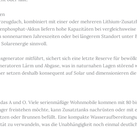
gen
hrzeugdach, kombiniert mit einer oder mehreren Lithium-Zusatzba
enphosphat-Akkus liefern hohe Kapazitäten bei vergleichsweise
In sonnenarmen Jahreszeiten oder bei längerem Standort unter
 Solarenergie sinnvoll.
sgenerator mitführt, sichert sich eine letzte Reserve für bewö
eneratoren Lärm und Abgase, was in naturnahen Lagen störend w
her setzen deshalb konsequent auf Solar und dimensionieren die
t das A und O. Viele serienmäßige Wohnmobile kommen mit 80 bi
änger freistehen möchte, kann Zusatztanks nachrüsten oder mit 
tzen oder Brunnen befüllt. Eine kompakte Wasseraufbereitungsa
ität zu verwandeln, was die Unabhängigkeit noch einmal deutlic