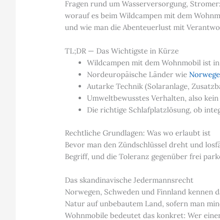
Fragen rund um Wasserversorgung, Stromerzeu
worauf es beim Wildcampen mit dem Wohnmob
und wie man die Abenteuerlust mit Verantwo
TL;DR — Das Wichtigste in Kürze
Wildcampen mit dem Wohnmobil ist in v
Nordeuropäische Länder wie
Norweg
Autarke Technik (Solaranlage, Zusatzba
Umweltbewusstes Verhalten, also kein Ab
Die richtige Schlafplatzlösung, ob int
Rechtliche Grundlagen: Was wo erlaubt ist
Bevor man den Zündschlüssel dreht und losfähr
Begriff, und die Toleranz gegenüber frei pa
Das skandinavische Jedermannsrecht
Norwegen, Schweden und Finnland kennen das
Natur auf unbebautem Land, sofern man min
Wohnmobile bedeutet das konkret: Wer einen g