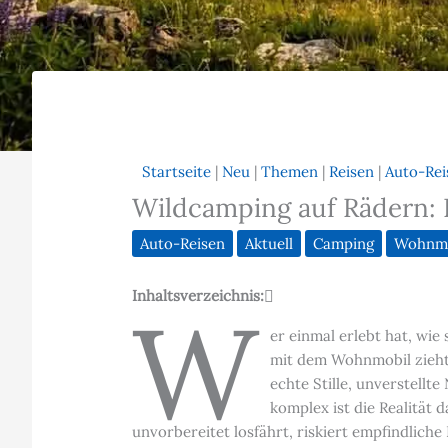
Startseite
|
Neu
|
Themen
|
Reisen
|
Auto-Rei
Wildcamping auf Rädern: F
Auto-Reisen
Aktuell
Camping
Wohnmo
Inhaltsverzeichnis:
W
er einmal erlebt hat, wi
mit dem Wohnmobil zieht j
echte Stille, unverstellt
komplex ist die Realität
unvorbereitet losfährt, riskiert empfindliche