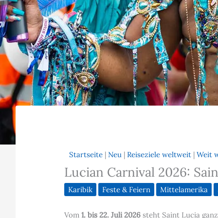
Startseite
|
Neu
|
Reiseziele weltweit
|
Weit 
Lucian Carnival 2026: Sain
Karibik
Feste & Feiern
Mittelamerika
Vom
1. bis 22. Juli 2026
steht Saint Lucia ganz