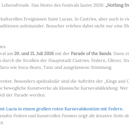
 Lebensfreude. Das Motto des Festivals lautet 2026:
„Nothing S
kulturellen Ereignissen Saint Lucias. In Castries, aber auch in v
itionen aufeinander. Besucher erleben dabei nicht nur eine Show
ies
ival am
20. und 21. Juli 2026
mit der
Parade of the Bands
. Dann z
 durch die Straßen der Hauptstadt Castries. Federn, Glitzer, S
azu wie Soca-Beats, Tanz und ausgelassene Stimmung.
itet. Besonders spektakulär sind die Auftritte der „Kings and
e bewegliche Kunstwerke als klassische Karnevalskleidung. Wer
Teil der Parade werden.
nden Federn und kunstvollen Formen zeigt die kreative Seite de
BA