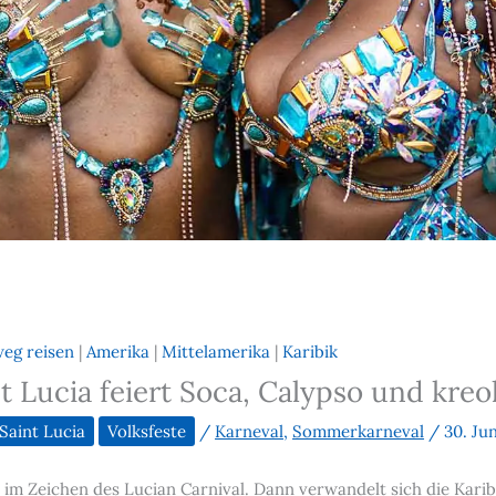
weg reisen
|
Amerika
|
Mittelamerika
|
Karibik
t Lucia feiert Soca, Calypso und kreo
Saint Lucia
Volksfeste
/
Karneval
,
Sommerkarneval
/
30. Ju
 im Zeichen des Lucian Carnival. Dann verwandelt sich die Karib