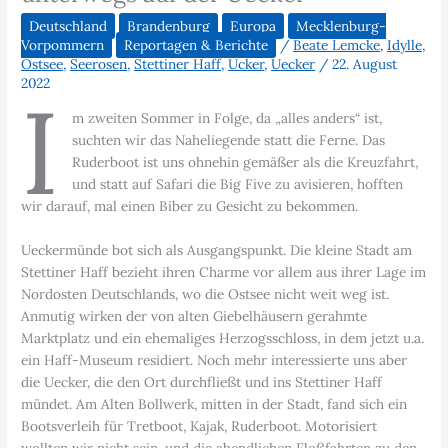
Deutschland
Brandenburg
Europa
Mecklenburg-
Vorpommern
Reportagen & Berichte
/
Beate Lemcke
,
Idylle
,
Ostsee
,
Seerosen
,
Stettiner Haff
,
Ucker
,
Uecker
/
22. August
2022
I
m zweiten Sommer in Folge, da „alles anders“ ist,
suchten wir das Naheliegende statt die Ferne. Das
Ruderboot ist uns ohnehin gemäßer als die Kreuzfahrt,
und statt auf Safari die Big Five zu avisieren, hofften
wir darauf, mal einen Biber zu Gesicht zu bekommen.
Ueckermünde bot sich als Ausgangspunkt. Die kleine Stadt am
Stettiner Haff bezieht ihren Charme vor allem aus ihrer Lage im
Nordosten Deutschlands, wo die Ostsee nicht weit weg ist.
Anmutig wirken der von alten Giebelhäusern gerahmte
Marktplatz und ein ehemaliges Herzogsschloss, in dem jetzt u.a.
ein Haff-Museum residiert. Noch mehr interessierte uns aber
die Uecker, die den Ort durchfließt und ins Stettiner Haff
mündet. Am Alten Bollwerk, mitten in der Stadt, fand sich ein
Bootsverleih für Tretboot, Kajak, Ruderboot. Motorisiert
wollten wir nicht sein, und die abendlichen Floßfahrten zu den