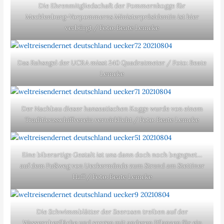
Die Ehrenmitgliedschaft der Pommernkogge für
Mecklenburg-Vorpommerns Ministerpräsidentin ist hier
verbürgt / Foto: Beate Lemcke
Das Rahsegel der UCRA misst 240 Quadratmeter / Foto: Beate
Lemcke
Der Nachbau dieser hanseatischen Kogge wurde von einem
Traditionsschiffverein verwirklicht / Foto: Beate Lemcke
Eine biberartige Gestalt ist uns dann doch noch begegnet…
auf dem Fußweg von Ueckermünde zum Strand am Stettiner
Haff / Foto: Beate Lemcke
Die Schwimmblätter der Seerosen treiben auf der
Wasseroberfläche und sorgen mit anderen Pflanzen für ein