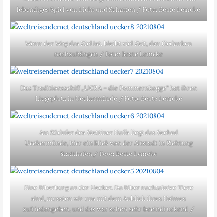
lebendiges Spiel von Licht und Schatten / Foto: Beate Lemcke
Wenn der Weg das Ziel ist, bleibt viel Zeit, den Gedanken
nachzuhängen / Foto: Beate Lemcke
Das Traditionsschiff „UCRA – die Pommernkogge“ hat ihren
Liegeplatz in Ueckermünde / Foto: Beate Lemcke
Am Südufer des Stettiner Haffs liegt das Seebad
Ueckermünde, hier ein Blick von der Altstadt in Richtung
Stadthafen / Foto: Beate Lemcke
Eine Biberburg an der Uecker. Da Biber nachtaktive Tiere
sind, mussten wir uns mit dem Anblick ihres Heimes
zufriedengeben, und das war schon sehr beeindruckend /