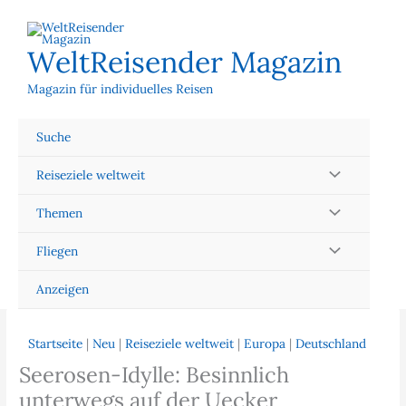
Zum
Inhalt
springen
WeltReisender Magazin
Magazin für individuelles Reisen
Suche
Reiseziele weltweit
Themen
Fliegen
Anzeigen
Startseite
|
Neu
|
Reiseziele weltweit
|
Europa
|
Deutschland
Seerosen-Idylle: Besinnlich
unterwegs auf der Uecker