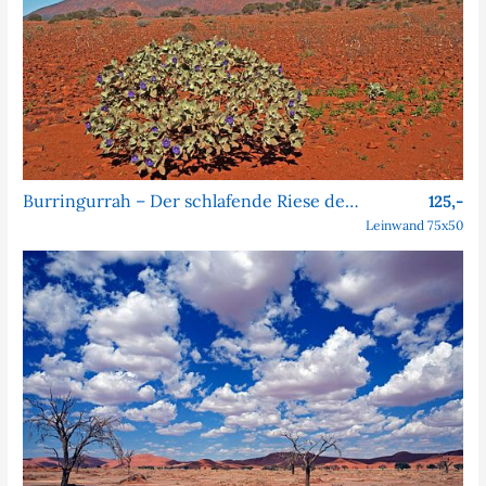
Burringurrah – Der schlafende Riese des Outbacks
125,-
Leinwand 75x50