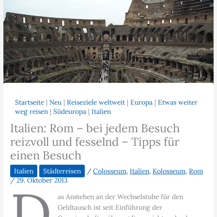
Startseite
|
Neu
|
Reiseziele weltweit
|
Europa
|
Etwas weiter
weg reisen
|
Südeuropa
|
Italien
Italien: Rom – bei jedem Besuch
reizvoll und fesselnd – Tipps für
einen Besuch
Italien
Städtereisen
/
Colosseum
,
Italien
,
Kolosseum
,
Rom
/
29. Oktober 2013
D
as Anstehen an der Wechselstube für den
Geldtausch ist seit Einführung der