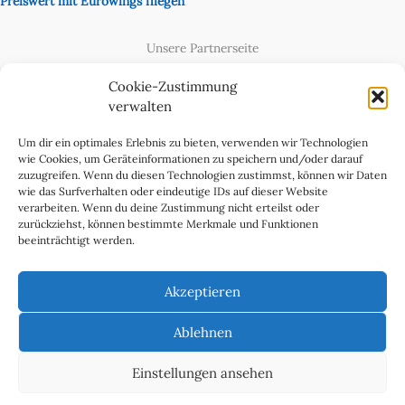
Preiswert mit Eurowings fliegen
Unsere Partnerseite
Content Creator
Cookie-Zustimmung
verwalten
Um dir ein optimales Erlebnis zu bieten, verwenden wir Technologien
wie Cookies, um Geräteinformationen zu speichern und/oder darauf
zuzugreifen. Wenn du diesen Technologien zustimmst, können wir Daten
wie das Surfverhalten oder eindeutige IDs auf dieser Website
verarbeiten. Wenn du deine Zustimmung nicht erteilst oder
zurückziehst, können bestimmte Merkmale und Funktionen
beeinträchtigt werden.
Cookie-Richtlinie (EU)
Datenschutzerklärung
Akzeptieren
Impressum & Kontakt
Über uns
Ablehnen
Werben Sie in WeltReisender Magazin
Einstellungen ansehen
Copyright 2011 - 2025 Ingo Paszkowsky