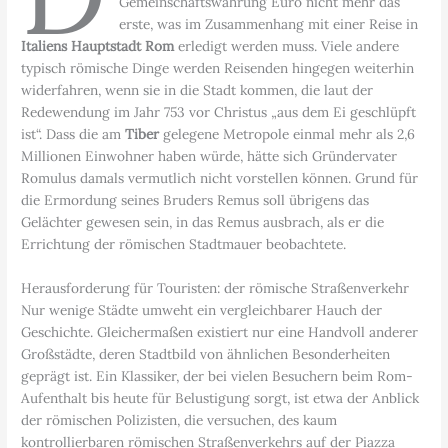
Gemeinschaftswährung Euro nicht mehr das
erste, was im Zusammenhang mit einer Reise in
Italiens Hauptstadt Rom
erledigt werden muss. Viele andere
typisch römische Dinge werden Reisenden hingegen weiterhin
widerfahren, wenn sie in die Stadt kommen, die laut der
Redewendung im Jahr 753 vor Christus „aus dem Ei geschlüpft
ist“. Dass die am
Tiber
gelegene Metropole einmal mehr als 2,6
Millionen Einwohner haben würde, hätte sich Gründervater
Romulus damals vermutlich nicht vorstellen können. Grund für
die Ermordung seines Bruders Remus soll übrigens das
Gelächter gewesen sein, in das Remus ausbrach, als er die
Errichtung der römischen Stadtmauer beobachtete.
Herausforderung für Touristen: der römische Straßenverkehr
Nur wenige Städte umweht ein vergleichbarer Hauch der
Geschichte. Gleichermaßen existiert nur eine Handvoll anderer
Großstädte, deren Stadtbild von ähnlichen Besonderheiten
geprägt ist. Ein Klassiker, der bei vielen Besuchern beim Rom-
Aufenthalt bis heute für Belustigung sorgt, ist etwa der Anblick
der römischen Polizisten, die versuchen, des kaum
kontrollierbaren römischen Straßenverkehrs auf der Piazza