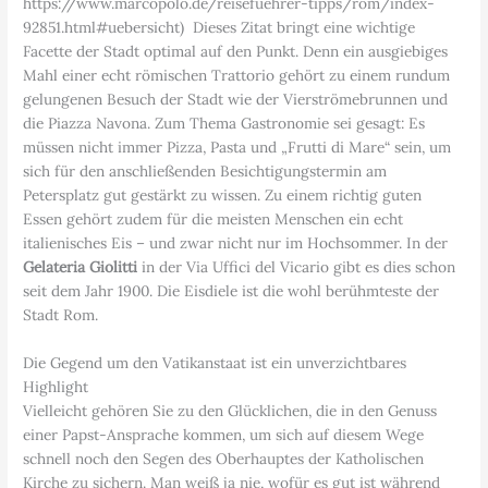
https://www.marcopolo.de/reisefuehrer-tipps/rom/index-
92851.html#uebersicht) Dieses Zitat bringt eine wichtige
Facette der Stadt optimal auf den Punkt. Denn ein ausgiebiges
Mahl einer echt römischen Trattorio gehört zu einem rundum
gelungenen Besuch der Stadt wie der Vierströmebrunnen und
die Piazza Navona. Zum Thema Gastronomie sei gesagt: Es
müssen nicht immer Pizza, Pasta und „Frutti di Mare“ sein, um
sich für den anschließenden Besichtigungstermin am
Petersplatz gut gestärkt zu wissen. Zu einem richtig guten
Essen gehört zudem für die meisten Menschen ein echt
italienisches Eis – und zwar nicht nur im Hochsommer. In der
Gelateria Giolitti
in der Via Uffici del Vicario gibt es dies schon
seit dem Jahr 1900. Die Eisdiele ist die wohl berühmteste der
Stadt Rom.
Die Gegend um den Vatikanstaat ist ein unverzichtbares
Highlight
Vielleicht gehören Sie zu den Glücklichen, die in den Genuss
einer Papst-Ansprache kommen, um sich auf diesem Wege
schnell noch den Segen des Oberhauptes der Katholischen
Kirche zu sichern. Man weiß ja nie, wofür es gut ist während